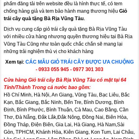
phẩm đăng tải trên website đều là hình thực tế, có tem
chống hàng giả và tem bảo hành mang thương hiệu
Giỏ
trái cây quà tặng Bà Rịa Vũng Tàu
.
Dịch vụ cung cấp giỏ trái cây quà tặng Bà Rịa Vũng Tàu
với nhiều cửa hàng nhượng quyền thương hiệu tại Bà Rịa
Vũng Tàu Cũng như toàn quốc chắc chắn sẽ mang lại
những trải nghiệm thù vị cho khách hàng
Xem tại:
CÁC MẪU GIỎ TRÁI CÂY ĐƯỢC ƯA CHUỘNG
- 0933 055 945 - 0977 301 303
Cửa hàng Giỏ trái cây Bà Rịa Vũng Tàu có mặt tại 64
Tỉnh/Thành Trong cả nước bao gồm:
Hồ Chí Minh, Hà Nội, An Giang, Vũng Tàu, Bạc Liêu, Bắc
Kạn, Bắc Giang, Bắc Ninh, Bến Tre, Bình Dương, Bình
Định, Bình Phước, Bình Thuận, Cà Mau, Cao Bằng, Cần
Thơ, Đà Nẵng, Đắk Lắk,Đắk Nông, Đồng Nai, Biên Hòa,
Đồng Tháp, Điện Biên, Gia Lai, Hà Giang, Hà Nam,Sài
Gòn, TPHCM, Khánh Hòa, Kiên Giang, Kon Tum, Lai Châu,