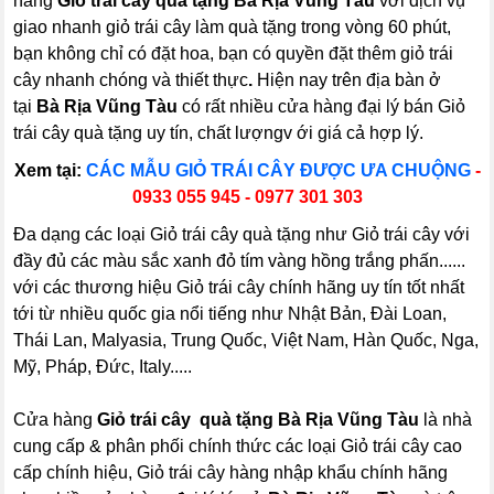
hàng
Giỏ trái cây quà tặng Bà Rịa Vũng Tàu
vơi dịch vụ
giao nhanh giỏ trái cây làm quà tặng trong vòng 60 phút,
bạn không chỉ có đặt hoa, bạn có quyền đặt thêm giỏ trái
cây nhanh chóng và thiết thực
.
Hiện nay trên địa bàn ở
tại
Bà Rịa Vũng Tàu
có rất nhiều cửa hàng đại lý bán Giỏ
trái cây quà tặng uy tín, chất lượngv ới giá cả hợp lý.
Xem tại:
CÁC MẪU GIỎ TRÁI CÂY ĐƯỢC ƯA CHUỘNG
-
0933 055 945 - 0977 301 303
Đa dạng các loại Giỏ trái cây quà tặng như Giỏ trái cây với
đầy đủ các màu sắc xanh đỏ tím vàng hồng trắng phấn......
với các thương hiệu Giỏ trái cây chính hãng uy tín tốt nhất
tới từ nhiều quốc gia nổi tiếng như Nhật Bản, Đài Loan,
Thái Lan, Malyasia, Trung Quốc, Việt Nam, Hàn Quốc, Nga,
Mỹ, Pháp, Đức, Italy.....
Cửa hàng
Giỏ trái cây quà tặng Bà Rịa Vũng Tàu
là nhà
cung cấp & phân phối chính thức các loại Giỏ trái cây cao
cấp chính hiệu, Giỏ trái cây hàng nhập khẩu chính hãng