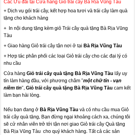
Các Ưu đãi tại Cửa hàng Giỏ trái cây Bà Rịa Vũng Tàu
+ Dịch vụ gói trái cây, kết hợp hoa tươi và trái cây làm quà
tặng cho khách hàng
+ In nội dung tặng kèm giỏ Trái cây quà tặng Bà Rịa Vũng
Tàu
+ Giao hàng Giỏ trái cây tận nơi ở tại
Bà Rịa Vũng Tàu
+ Hợp tác phân phối các loại Giỏ trái cây cho các đại lý có
nhu cầu
Cửa hàng
Giỏ trái cây quà tặng Bà Rịa Vũng Tàu
lấy uy
tín làm hàng đầu, với phương châm "
một chữ tín - vạn
niềm tin
",
Giỏ trái cây
quà tặng
Bà Rịa Vũng Tàu
cam kết
làm bạn hài lòng.
Nếu bạn đang ở
Bà Rịa Vũng Tàu
và có nhu cầu mua Giỏ
trái cây quà tặng, Bạn đừng ngại khoảng cách xa, chúng tôi
sẽ cử nhân viên trở tới tận nơi giao Giỏ trái cây Quà tặng
Bà Rịa Vũng Tàu cho quý khách hàng. Tất cả các sản