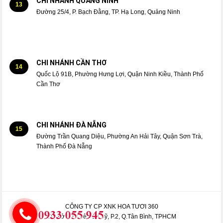
CHI NHÁNH QUẢNG NINH
13
Đường 25/4, P. Bạch Đằng, TP. Hạ Long, Quảng Ninh
CHI NHÁNH CẦN THƠ
14
Quốc Lộ 91B, Phường Hưng Lợi, Quận Ninh Kiều, Thành Phố
Cần Thơ
CHI NHÁNH ĐÀ NẴNG
15
Đường Trần Quang Diệu, Phường An Hải Tây, Quận Sơn Trà,
Thành Phố Đà Nẵng
CÔNG TY CP XNK HOA TƯƠI 360
Trụ sở: 413 Lê Văn Sỹ, P.2, Q.Tân Bình, TPHCM