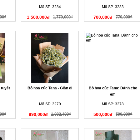
Mã SP: 3284
Mã SP: 3283
00₫
1,500,000đ
1,770,000₫
700,000đ
770,000₫
 tuyệt
Bó hoa cúc Tana - Giản dị
Bó hoa cúc Tana: Dành cho
em
Mã SP: 3279
Mã SP: 3278
00₫
890,000đ
1,032,400₫
500,000đ
590,000₫