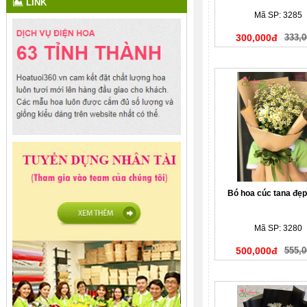
LINK
Mã SP: 3285
300,000đ
333,0
Bó hoa cúc tana đẹp
Mã SP: 3280
500,000đ
555,0