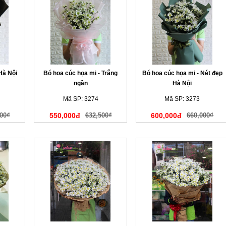
Hà Nội
Bó hoa cúc họa mi - Trắng
Bó hoa cúc họa mi - Nét đẹp
ngần
Hà Nội
Mã SP: 3274
Mã SP: 3273
00₫
550,000đ
632,500₫
600,000đ
660,000₫