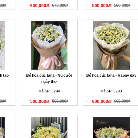
00₫
600,000đ
678,000₫
500,000đ
560,000₫
h tao
Bó hoa cúc tana - Nụ cười
Bó hoa cúc tana - Happy day
ngây thơ
Mã SP: 3294
Mã SP: 3293
00₫
500,000đ
560,000₫
600,000đ
660,000₫