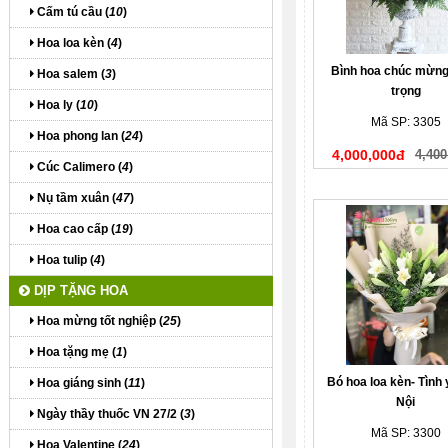
Cấm tú cầu (
10
)
Hoa loa kèn (
4
)
Bình hoa chúc mừng
Hoa salem (
3
)
trọng
Hoa ly (
10
)
Mã SP: 3305
Hoa phong lan (
24
)
4,000,000đ
4,400
Cúc Calimero (
4
)
Nụ tầm xuân (
47
)
Hoa cao cấp (
19
)
Hoa tulip (
4
)
DỊP TẶNG HOA
Hoa mừng tốt nghiệp (
25
)
Hoa tặng mẹ (
1
)
Bó hoa loa kèn- Tình
Hoa giáng sinh (
11
)
Nội
Ngày thầy thuốc VN 27/2 (
3
)
Mã SP: 3300
Hoa Valentine (
24
)