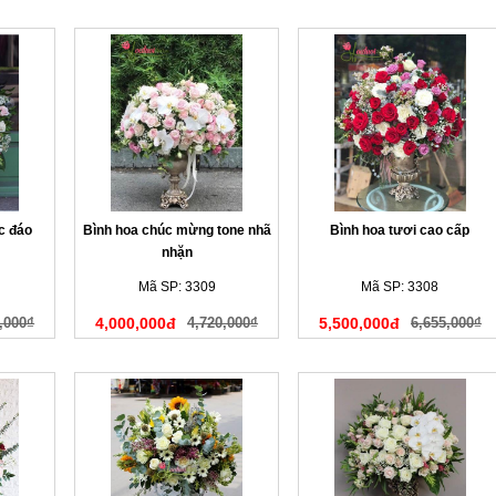
c đáo
Bình hoa chúc mừng tone nhã
Bình hoa tươi cao cấp
nhặn
Mã SP: 3309
Mã SP: 3308
,000₫
4,000,000đ
4,720,000₫
5,500,000đ
6,655,000₫