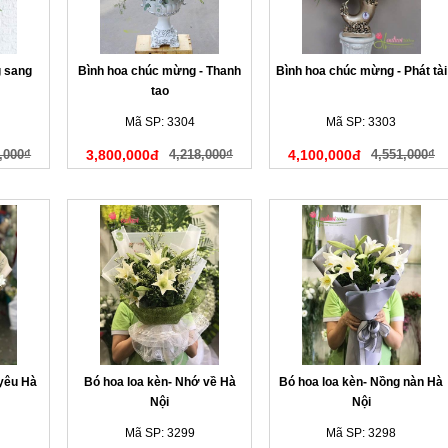
 sang
Bình hoa chúc mừng - Thanh
Bình hoa chúc mừng - Phát tài
tao
Mã SP: 3304
Mã SP: 3303
,000₫
3,800,000đ
4,218,000₫
4,100,000đ
4,551,000₫
 yêu Hà
Bó hoa loa kèn- Nhớ về Hà
Bó hoa loa kèn- Nồng nàn Hà
Nội
Nội
Mã SP: 3299
Mã SP: 3298