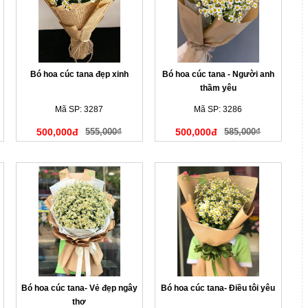
Bó hoa cúc tana đẹp xinh
Bó hoa cúc tana - Người anh
thầm yêu
Mã SP: 3287
Mã SP: 3286
500,000đ
555,000₫
500,000đ
585,000₫
Bó hoa cúc tana- Vẻ đẹp ngây
Bó hoa cúc tana- Điều tôi yêu
thơ