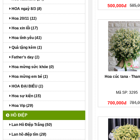
500,000đ
585,0
HOA ngaỳ 8/3 (
8
)
Hoa 20/11 (
11
)
Hoa xin lỗi (
17
)
Hoa tình yêu (
41
)
Quà tặng kèm (
1
)
Father’s day (
1
)
Hoa mừng sức khỏe (
0
)
Hoa mừng em bé (
1
)
Hoa cúc tana - Than
HOA ĐẠI BIỂU (
1
)
Mã SP: 3295
Hoa sự kiện (
15
)
700,000đ
784,0
Hoa Vip (
29
)
HỒ ĐIỆP
Lan Hồ Điệp Trắng (
50
)
Lan hồ điệp tím (
28
)