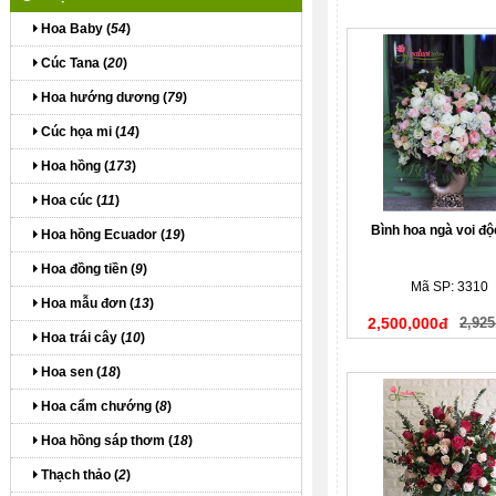
Hoa Baby (
54
)
Cúc Tana (
20
)
Hoa hướng dương (
79
)
Cúc họa mi (
14
)
Hoa hồng (
173
)
Hoa cúc (
11
)
Bình hoa ngà voi độ
Hoa hồng Ecuador (
19
)
Hoa đồng tiền (
9
)
Mã SP: 3310
Hoa mẫu đơn (
13
)
2,500,000đ
2,925
Hoa trái cây (
10
)
Hoa sen (
18
)
Hoa cẩm chướng (
8
)
Hoa hồng sáp thơm (
18
)
Thạch thảo (
2
)