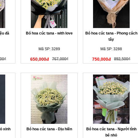
iệu đà
Bó hoa cúc tana - with love
Bó hoa cúc tana - Phong cách
tây
Mã SP: 3289
Mã SP: 3288
00₫
650,000đ
767,000₫
750,000đ
892,500₫
ỏ xinh
Bó hoa cúc tana - Dịu hiền
Bó hoa cúc tana - Người tình
bé nhỏ