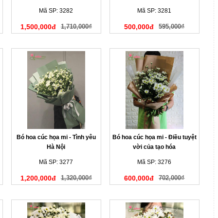
Mã SP: 3282
Mã SP: 3281
1,500,000đ
1,710,000₫
500,000đ
595,000₫
Bó hoa cúc họa mi - Tình yêu
Bó hoa cúc họa mi - Điều tuyệt
Hà Nội
vời của tạo hóa
Mã SP: 3277
Mã SP: 3276
1,200,000đ
1,320,000₫
600,000đ
702,000₫