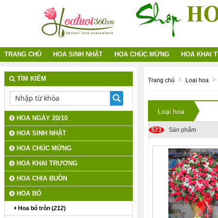
TRANG CHỦ
HOA SINH NHẬT
HOA CHÚC MỪNG
HOA KHAI 
TÌM KIẾM
Trang chủ
Loại hoa
Loại hoa
HOA NGÀY 20/10
573
Sản phẩm
HOA SINH NHẬT
HOA CHÚC MỪNG
HOA KHAI TRƯƠNG
HOA CHIA BUỒN
HOA BÓ
Hoa bó tròn (
212
)