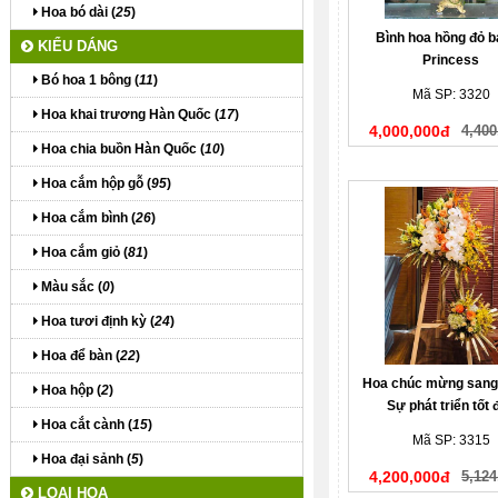
Hoa bó dài (
25
)
Bình hoa hồng đỏ b
KIỂU DÁNG
Princess
Bó hoa 1 bông (
11
)
Mã SP: 3320
Hoa khai trương Hàn Quốc (
17
)
4,000,000đ
4,400
Hoa chia buồn Hàn Quốc (
10
)
Hoa cắm hộp gỗ (
95
)
Hoa cắm bình (
26
)
Hoa cắm giỏ (
81
)
Màu sắc (
0
)
Hoa tươi định kỳ (
24
)
Hoa để bàn (
22
)
Hoa chúc mừng sang 
Hoa hộp (
2
)
Sự phát triển tốt 
Hoa cắt cành (
15
)
Mã SP: 3315
Hoa đại sảnh (
5
)
4,200,000đ
5,124
LOẠI HOA