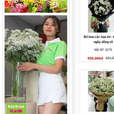
Bó hoa cúc họa mi - 
ngày đông về
Mã SP: 3275
550,000đ
654,5