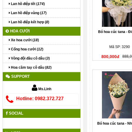
Lan hồ điệp tết (
174
)
Lan hồ điệp vàng (
17
)
Lan hồ điệp kết hợp (
8
)
HOA CƯỚI
Bó hoa cúc tana - Đ
Xe hoa cưới (
18
)
Mã SP: 3290
Cổng hoa cưới (
12
)
800,000đ
888,0
Vòng đội đầu cô dâu (
3
)
Hoa cầm tay cô dâu (
82
)
SUPPORT
Ms.Linh
Hotline: 0982.372.727
SOCIAL
Bó hoa cúc tana - Nh