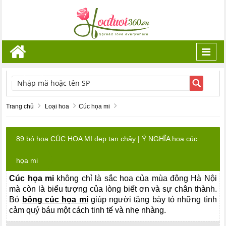
Toggl
navig
TÌM KIẾM
Trang chủ
Loại hoa
Cúc họa mi
89 bó hoa CÚC HỌA MI đẹp tan chảy | Ý NGHĨA hoa cúc
họa mi
Cúc họa mi
không chỉ là sắc hoa của mùa đông Hà Nội
mà còn là biểu tượng của lòng biết ơn và sự chân thành.
Bó
bông cúc họa mi
giúp người tặng bày tỏ những tình
cảm quý báu một cách tinh tế và nhẹ nhàng.