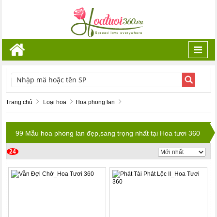
Toggl
navig
TÌM KIẾM
Trang chủ
Loại hoa
Hoa phong lan
99 Mẫu hoa phong lan đẹp,sang trọng nhất tại Hoa tươi 360
24