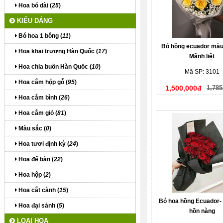
Hoa bó dài (
25
)
KIỂU DÁNG
Bó hoa 1 bông (
11
)
Bó hồng ecuador màu
Hoa khai trương Hàn Quốc (
17
)
Mãnh liệt
Hoa chia buồn Hàn Quốc (
10
)
Mã SP: 3101
Hoa cắm hộp gỗ (
95
)
1,500,000đ
1,785
Hoa cắm bình (
26
)
Hoa cắm giỏ (
81
)
Màu sắc (
0
)
Hoa tươi định kỳ (
24
)
Hoa để bàn (
22
)
Hoa hộp (
2
)
Hoa cắt cành (
15
)
Bó hoa hồng Ecuador-
Hoa đại sảnh (
5
)
hồn nàng
LOẠI HOA