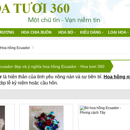
TRƯƠNG
HOA CHIA BUỒN
HOA BÓ
KIỂU DÁNG
LOẠI HOA
Hoa hồng Ecuador
cuador đẹp và ý nghĩa hoa hồng Ecuador - Hoa tươi 360
r
là hiện thân của tình yêu nồng nàn và sự bền bỉ.
Hoa hồng n
dịp lễ kỷ niệm hoặc cầu hôn.