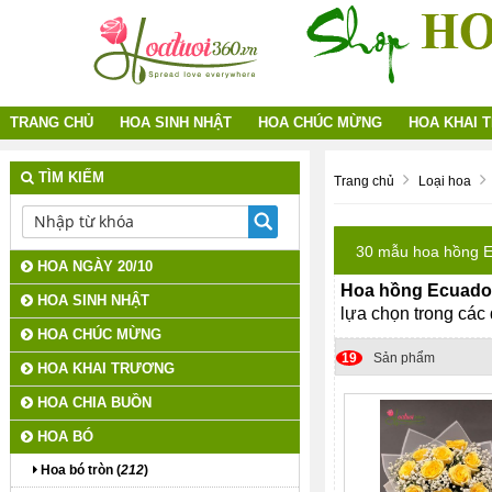
TRANG CHỦ
HOA SINH NHẬT
HOA CHÚC MỪNG
HOA KHAI 
TÌM KIẾM
Trang chủ
Loại hoa
30 mẫu hoa hồng E
HOA NGÀY 20/10
Hoa hồng Ecuado
HOA SINH NHẬT
lựa chọn trong các 
HOA CHÚC MỪNG
19
Sản phẩm
HOA KHAI TRƯƠNG
HOA CHIA BUỒN
HOA BÓ
Hoa bó tròn (
212
)