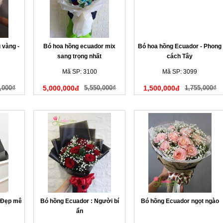
 vàng -
Bó hoa hồng ecuador mix
Bó hoa hồng Ecuador - Phong
sang trọng nhất
cách Tây
Mã SP: 3100
Mã SP: 3099
,000₫
5,000,000đ
5,550,000₫
1,500,000đ
1,755,000₫
 Đẹp mê
Bó hồng Ecuador : Người bí
Bó hồng Ecuador ngọt ngào
ẩn