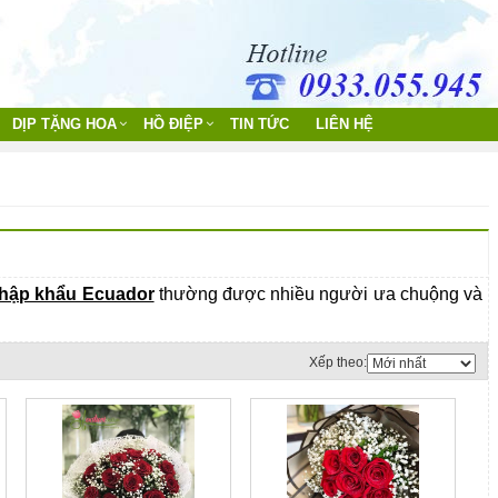
DỊP TẶNG HOA
HỒ ĐIỆP
TIN TỨC
LIÊN HỆ
hập khẩu Ecuador
thường được nhiều người ưa chuộng và
Xếp theo: