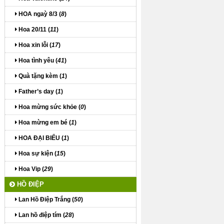
HOA ngaỳ 8/3 (
8
)
Hoa 20/11 (
11
)
Hoa xin lỗi (
17
)
Hoa tình yêu (
41
)
Quà tặng kèm (
1
)
Father’s day (
1
)
Hoa mừng sức khỏe (
0
)
Hoa mừng em bé (
1
)
HOA ĐẠI BIỂU (
1
)
Hoa sự kiện (
15
)
Hoa Vip (
29
)
HỒ ĐIỆP
Lan Hồ Điệp Trắng (
50
)
Lan hồ điệp tím (
28
)