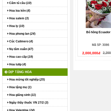
Cấm tú cầu (
10
)
Hoa loa kèn (
4
)
Hoa salem (
3
)
Hoa ly (
10
)
Bó hồng Ecuador
Hoa phong lan (
24
)
Cúc Calimero (
4
)
Mã SP: 3086
Nụ tầm xuân (
47
)
2,000,000đ
2,200
Hoa cao cấp (
19
)
Hoa tulip (
4
)
DỊP TẶNG HOA
Hoa mừng tốt nghiệp (
25
)
Hoa tặng mẹ (
1
)
Hoa giáng sinh (
11
)
Ngày thầy thuốc VN 27/2 (
3
)
Hoa Valentine (
24
)