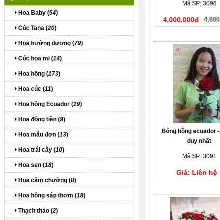
Mã SP: 3096
Hoa Baby (
54
)
4,000,000đ
4,880
Cúc Tana (
20
)
Hoa hướng dương (
79
)
Cúc họa mi (
14
)
Hoa hồng (
173
)
Hoa cúc (
11
)
Hoa hồng Ecuador (
19
)
Hoa đồng tiền (
9
)
Bông hồng ecuador -
Hoa mẫu đơn (
13
)
duy nhất
Hoa trái cây (
10
)
Mã SP: 3091
Hoa sen (
18
)
Giá: Liên hệ
Hoa cẩm chướng (
8
)
Hoa hồng sáp thơm (
18
)
Thạch thảo (
2
)