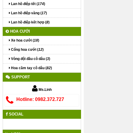
Lan hồ điệp tết (
174
)
Lan hồ điệp vàng (
17
)
Lan hồ điệp kết hợp (
8
)
HOA CƯỚI
Xe hoa cưới (
18
)
Cổng hoa cưới (
12
)
Vòng đội đầu cô dâu (
3
)
Hoa cầm tay cô dâu (
82
)
SUPPORT
Ms.Linh
Hotline: 0982.372.727
SOCIAL