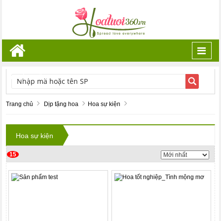
Toggl
navig
TÌM KIẾM
Trang chủ
Dịp tặng hoa
Hoa sự kiện
Hoa sự kiện
15