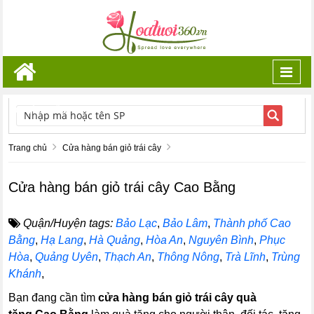
Toggl
navig
TÌM KIẾM
Trang chủ
Cửa hàng bán giỏ trái cây
Cửa hàng bán giỏ trái cây Cao Bằng
Quận/Huyện tags:
Bảo Lạc
,
Bảo Lâm
,
Thành phố Cao
Bằng
,
Hạ Lang
,
Hà Quảng
,
Hòa An
,
Nguyên Bình
,
Phục
Hòa
,
Quảng Uyên
,
Thạch An
,
Thông Nông
,
Trà Lĩnh
,
Trùng
Khánh
,
Bạn đang cần tìm
cửa hàng bán giỏ trái cây quà