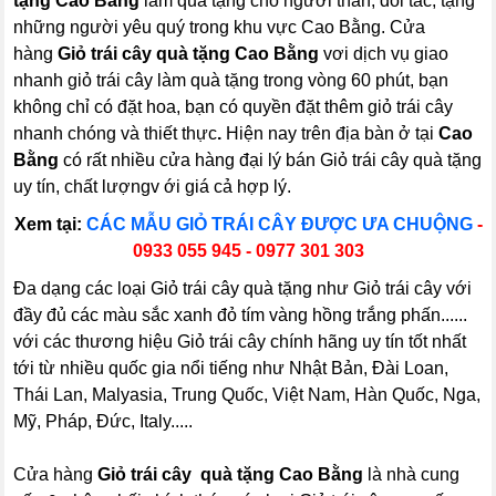
tặng Cao Bằng
làm quà tặng cho người thân, đối tác, tặng
những người yêu quý trong khu vực Cao Bằng. Cửa
hàng
Giỏ trái cây quà tặng Cao Bằng
vơi dịch vụ giao
nhanh giỏ trái cây làm quà tặng trong vòng 60 phút, bạn
không chỉ có đặt hoa, bạn có quyền đặt thêm giỏ trái cây
nhanh chóng và thiết thực
.
Hiện nay trên địa bàn ở tại
Cao
Bằng
có rất nhiều cửa hàng đại lý bán Giỏ trái cây quà tặng
uy tín, chất lượngv ới giá cả hợp lý.
Xem tại:
CÁC MẪU GIỎ TRÁI CÂY ĐƯỢC ƯA CHUỘNG
-
0933 055 945 - 0977 301 303
Đa dạng các loại Giỏ trái cây quà tặng như Giỏ trái cây với
đầy đủ các màu sắc xanh đỏ tím vàng hồng trắng phấn......
với các thương hiệu Giỏ trái cây chính hãng uy tín tốt nhất
tới từ nhiều quốc gia nổi tiếng như Nhật Bản, Đài Loan,
Thái Lan, Malyasia, Trung Quốc, Việt Nam, Hàn Quốc, Nga,
Mỹ, Pháp, Đức, Italy.....
Cửa hàng
Giỏ trái cây quà tặng Cao Bằng
là nhà cung