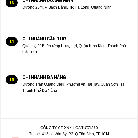
CHI NHÁNH QUẢNG NINH
13
Đường 25/4, P. Bạch Đằng, TP. Hạ Long, Quảng Ninh
CHI NHÁNH CẦN THƠ
14
Quốc Lộ 91B, Phường Hưng Lợi, Quận Ninh Kiều, Thành Phố
Cần Thơ
CHI NHÁNH ĐÀ NẴNG
15
Đường Trần Quang Diệu, Phường An Hải Tây, Quận Sơn Trà,
Thành Phố Đà Nẵng
CÔNG TY CP XNK HOA TƯƠI 360
Trụ sở: 413 Lê Văn Sỹ, P.2, Q.Tân Bình, TPHCM