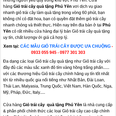
những người yêu quý trong khu vực Phú Yên. Cửa
hàng
Giỏ trái cây quà tặng Phú Yên
vơi dịch vụ giao
nhanh giỏ trái cây làm quà tặng trong vòng 60 phút, bạn
không chỉ có đặt hoa, bạn có quyền đặt thêm giỏ trái cây
nhanh chóng và thiết thực
.
Hiện nay trên địa bàn ở tại
Phú
Yên
có rất nhiều cửa hàng đại lý bán Giỏ trái cây quà tặng
uy tín, chất lượngv ới giá cả hợp lý.
Xem tại:
CÁC MẪU GIỎ TRÁI CÂY ĐƯỢC ƯA CHUỘNG
-
0933 055 945 - 0977 301 303
Đa dạng các loại Giỏ trái cây quà tặng như Giỏ trái cây với
đầy đủ các màu sắc xanh đỏ tím vàng hồng trắng phấn......
với các thương hiệu Giỏ trái cây chính hãng uy tín tốt nhất
tới từ nhiều quốc gia nổi tiếng như Nhật Bản, Đài Loan,
Thái Lan, Malyasia, Trung Quốc, Việt Nam, Hàn Quốc, Nga,
Mỹ, Pháp, Đức, Italy.....
Cửa hàng
Giỏ trái cây quà tặng Phú Yên
là nhà cung cấp
& phân phối chính thức các loại Giỏ trái cây cao cấp chính