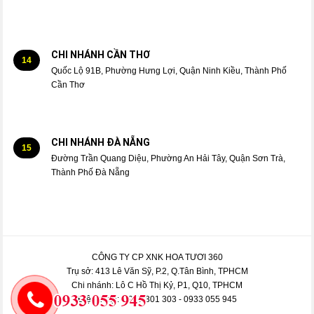
CHI NHÁNH CẦN THƠ
14
Quốc Lộ 91B, Phường Hưng Lợi, Quận Ninh Kiều, Thành Phố
Cần Thơ
CHI NHÁNH ĐÀ NẴNG
15
Đường Trần Quang Diệu, Phường An Hải Tây, Quận Sơn Trà,
Thành Phố Đà Nẵng
CÔNG TY CP XNK HOA TƯƠI 360
Trụ sở: 413 Lê Văn Sỹ, P.2, Q.Tân Bình, TPHCM
Chi nhánh: Lô C Hồ Thị Kỷ, P1, Q10, TPHCM
Điện thoại: 0977 301 303 - 0933 055 945