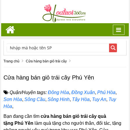
Toggl
navig
TÌM KIẾM
Trang chủ
Cửa hàng bán giỏ trái cây
Cửa hàng bán giỏ trái cây Phú Yên
Quận/Huyện tags:
Đông Hòa
,
Đồng Xuân
,
Phú Hòa
,
Sơn Hòa
,
Sông Cầu
,
Sông Hinh
,
Tây Hòa
,
Tuy An
,
Tuy
Hòa
,
Bạn đang cần tìm
cửa hàng bán giỏ trái cây quà
tặng Phú Yên
làm quà tặng cho người thân, đối tác, tặng