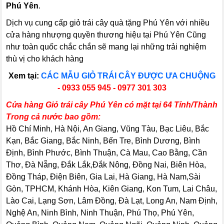
Phú Yên
.
Dịch vụ cung cấp giỏ trái cây quà tặng Phú Yên với nhiều
cửa hàng nhượng quyền thương hiệu tại Phú Yên Cũng
như toàn quốc chắc chắn sẽ mang lại những trải nghiệm
thù vị cho khách hàng
Xem tại:
CÁC MẪU GIỎ TRÁI CÂY ĐƯỢC ƯA CHUỘNG
- 0933 055 945 - 0977 301 303
Cửa hàng Giỏ trái cây Phú Yên có mặt tại 64 Tỉnh/Thành
Trong cả nước bao gồm:
Hồ Chí Minh, Hà Nội, An Giang, Vũng Tàu, Bạc Liêu, Bắc
Kạn, Bắc Giang, Bắc Ninh, Bến Tre, Bình Dương, Bình
Định, Bình Phước, Bình Thuận, Cà Mau, Cao Bằng, Cần
Thơ, Đà Nẵng, Đắk Lắk,Đắk Nông, Đồng Nai, Biên Hòa,
Đồng Tháp, Điện Biên, Gia Lai, Hà Giang, Hà Nam,Sài
Gòn, TPHCM, Khánh Hòa, Kiên Giang, Kon Tum, Lai Châu,
Lào Cai, Lạng Sơn, Lâm Đồng, Đà Lạt, Long An, Nam Định,
Nghệ An, Ninh Bình, Ninh Thuận, Phú Thọ, Phú Yên,