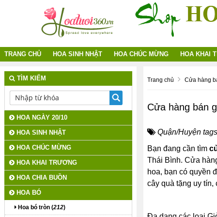
TRANG CHỦ
HOA SINH NHẬT
HOA CHÚC MỪNG
HOA KHAI 
TÌM KIẾM
Trang chủ
Cửa hàng bá
Cửa hàng bán gi
HOA NGÀY 20/10
Quận/Huyện tags
HOA SINH NHẬT
HOA CHÚC MỪNG
Bạn đang cần tìm
cử
Thái Bình. Cửa hà
HOA KHAI TRƯƠNG
hoa, bạn có quyền đặ
HOA CHIA BUỒN
cây quà tặng uy tín,
HOA BÓ
Hoa bó tròn (
212
)
Đa dạng các loại Giỏ