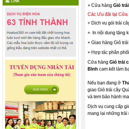
LINK
+ Cửa hàng
Giỏ trá
Các Ưu đãi tại Cửa 
+ Dịch vụ gói trái c
+ In nội dung tặng 
+ Giao hàng Giỏ trái
+ Hợp tác phân phối 
Cửa hàng
Giỏ trái 
Bình
cam kết làm bạ
Nếu bạn đang ở
Th
giao Giỏ trái cây Q
và tem bảo hành m
Dịch vụ cung cấp gi
mang lại những trải