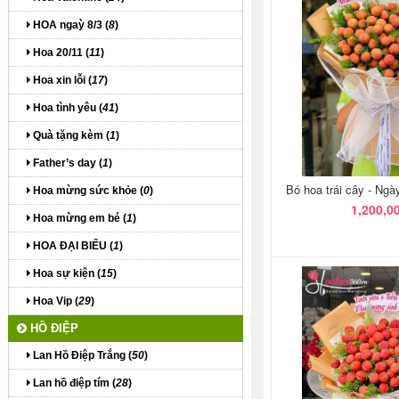
HOA ngaỳ 8/3 (
8
)
Hoa 20/11 (
11
)
Hoa xin lỗi (
17
)
Hoa tình yêu (
41
)
Quà tặng kèm (
1
)
Father’s day (
1
)
Hoa mừng sức khỏe (
0
)
Hoa mừng em bé (
1
)
HOA ĐẠI BIỂU (
1
)
Hoa sự kiện (
15
)
Hoa Vip (
29
)
HỒ ĐIỆP
Lan Hồ Điệp Trắng (
50
)
Lan hồ điệp tím (
28
)