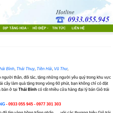
DỊP TẶNG HOA
HỒ ĐIỆP
TIN TỨC
LIÊN HỆ
hái Bình
,
Thái Thuỵ
,
Tiền Hải
,
Vũ Thư
,
 người thân, đối tác, tặng những người yêu quý trong khu vực
rái cây làm quà tặng trong vòng 60 phút, bạn không chỉ có đặt
a bàn ở tại
Thái Bình
có rất nhiều cửa hàng đại lý bán Giỏ trái
ỘNG
- 0933 055 945 - 0977 301 303
 đỏ tím vàng hồng trắng phấn...... với các thương hiệu Giỏ trái