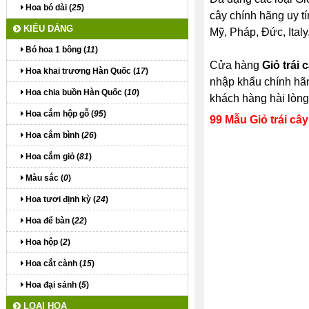
Hoa bó dài (
25
)
cây chính hãng uy tí
KIỂU DÁNG
Mỹ, Pháp, Đức, Italy..
Bó hoa 1 bông (
11
)
Cửa hàng
Giỏ trái
Hoa khai trương Hàn Quốc (
17
)
nhập khẩu chính hãn
Hoa chia buồn Hàn Quốc (
10
)
khách hàng hài lòng
Hoa cắm hộp gỗ (
95
)
99 Mẫu Giỏ trái cây
Hoa cắm bình (
26
)
Hoa cắm giỏ (
81
)
Màu sắc (
0
)
Hoa tươi định kỳ (
24
)
Hoa để bàn (
22
)
Hoa hộp (
2
)
Hoa cắt cành (
15
)
Hoa đại sảnh (
5
)
LOẠI HOA