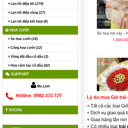
Lan hồ điệp tết (
174
)
Lan hồ điệp vàng (
17
)
Lan hồ điệp kết hợp (
8
)
HOA CƯỚI
Xe hoa cưới (
18
)
Cổng hoa cưới (
12
)
Vòng đội đầu cô dâu (
3
)
Hoa cầm tay cô dâu (
82
)
SUPPORT
Ms.Linh
Hotline: 0982.372.727
Lý do mua Giỏ trái
+ Tất cả các loại Gi
SOCIAL
+ Dịch vụ giao quà 
+ Giao hàng tận nơi
+ Có nhiều loại
trái