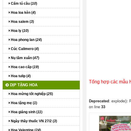
Cấm tú cầu (
10
)
Hoa loa kèn (
4
)
Hoa salem (
3
)
Hoa ly (
10
)
Hoa phong lan (
24
)
Cúc Calimero (
4
)
Nụ tầm xuân (
47
)
Hoa cao cấp (
19
)
Hoa tulip (
4
)
Tổng hợp các mẫu Ho
DỊP TẶNG HOA
Hoa mừng tốt nghiệp (
25
)
Hoa tặng mẹ (
1
)
Hoa giáng sinh (
11
)
Ngày thầy thuốc VN 27/2 (
3
)
Hoa Valentine (
24
)