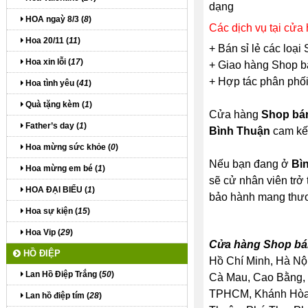
dạng
HOA ngaỳ 8/3 (
8
)
Các dịch vụ tại cửa
Hoa 20/11 (
11
)
+ Bán sỉ lẻ các loạ
Hoa xin lỗi (
17
)
+ Giao hàng Shop bá
+ Hợp tác phân phối
Hoa tình yêu (
41
)
Quà tặng kèm (
1
)
Cửa hàng
Shop bán
Father’s day (
1
)
Bình Thuận
cam kết
Hoa mừng sức khỏe (
0
)
Nếu bạn đang ở
Bì
Hoa mừng em bé (
1
)
sẽ cử nhân viên trở 
HOA ĐẠI BIỂU (
1
)
bảo hành mang thư
Hoa sự kiện (
15
)
Hoa Vip (
29
)
Cửa hàng Shop bán
HỒ ĐIỆP
Hồ Chí Minh, Hà Nội
Lan Hồ Điệp Trắng (
50
)
Cà Mau, Cao Bằng, 
TPHCM, Khánh Hòa, 
Lan hồ điệp tím (
28
)