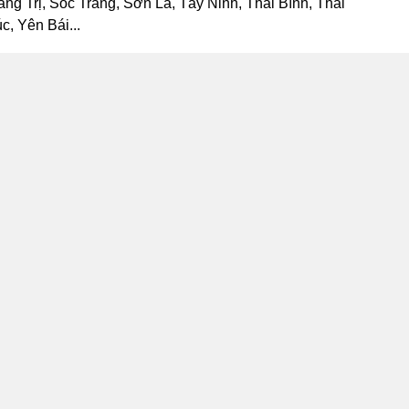
 Trị, Sóc Trăng, Sơn La, Tây Ninh, Thái Bình, Thái
, Yên Bái...