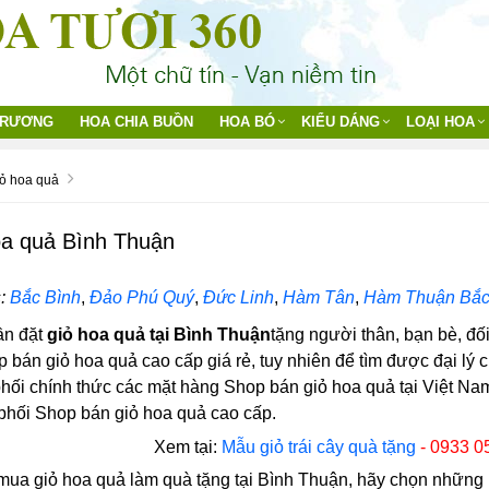
TRƯƠNG
HOA CHIA BUỒN
HOA BÓ
KIỂU DÁNG
LOẠI HOA
ỏ hoa quả
oa quả Bình Thuận
:
Bắc Bình
,
Đảo Phú Quý
,
Đức Linh
,
Hàm Tân
,
Hàm Thuận Bắ
ần đặt
giỏ hoa quả tại Bình Thuận
tặng người thân, bạn bè, đối
 bán giỏ hoa quả cao cấp giá rẻ, tuy nhiên để tìm được đại lý 
phối chính thức các mặt hàng Shop bán giỏ hoa quả tại Việt N
 phối Shop bán giỏ hoa quả cao cấp.
Xem tại:
Mẫu giỏ trái cây quà tặng
- 0933 0
a giỏ hoa quả làm quà tặng tại Bình Thuận, hãy chọn những m