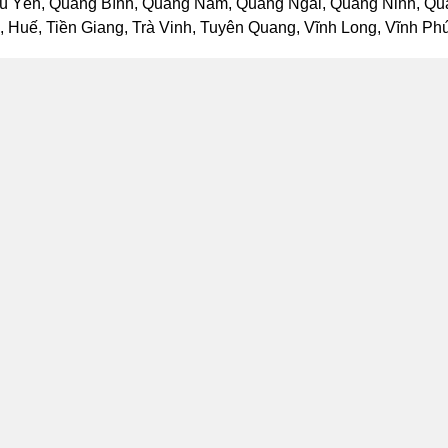
ú Yên, Quảng Bình, Quảng Nam, Quảng Ngãi, Quảng Ninh, Quảng
Huế, Tiền Giang, Trà Vinh, Tuyên Quang, Vĩnh Long, Vĩnh Phúc