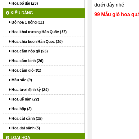
Hoa bó dài (
25
)
dưới đây nhé !
KIỂU DÁNG
99 Mẫu giỏ hoa quả
Bó hoa 1 bông (
11
)
Hoa khai trương Hàn Quốc (
17
)
Hoa chia buồn Hàn Quốc (
10
)
Hoa cắm hộp gỗ (
95
)
Hoa cắm bình (
26
)
Hoa cắm giỏ (
81
)
Màu sắc (
0
)
Hoa tươi định kỳ (
24
)
Hoa để bàn (
22
)
Hoa hộp (
2
)
Hoa cắt cành (
15
)
Hoa đại sảnh (
5
)
LOẠI HOA