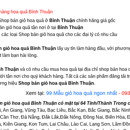
 hàng hoa quả Bình Thuận
i Shop bán giỏ hoa quả ở
Bình Thuận
chính hãng giá gốc
n giỏ hoa quả tận nơi ở tại
Bình Thuận
 các loại Shop bán giỏ hoa quả cho các đại lý có nhu cầu
 giỏ hoa quả Bình Thuận
lấy uy tín làm hàng đầu, với phươn
 làm bạn hài lòng.
nh Thuận
và có nhu cầu mua hoa quả tại địa chỉ shop bán hoa 
tới tận nơi cho quý khách hàng. Tất cả các sản phẩm đăng tải t
ơng hiệu
Shop bán giỏ hoa quả Bình Thuận
.
Xem tại:
99 Mẫu giỏ hoa quả ngon nhất
- 09
 giỏ hoa quả Bình Thuận có mặt tại 64 Tỉnh/Thành Trong 
, An Giang, Vũng Tàu, Bạc Liêu, Bắc Kạn, Bắc Giang, Bắc Nin
Cần Thơ, Đà Nẵng, Đắk Lắk,Đắk Nông, Đồng Nai, Biên Hòa, Đồ
Kiên Giang, Kon Tum, Lai Châu, Lào Cai, Lạng Sơn, Lâm Đồng