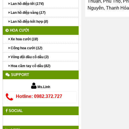
Thuận, Phú Thọ, Ph
Lan hồ điệp tết (
174
)
Nguyên, Thanh Hóa, 
Lan hồ điệp vàng (
17
)
Lan hồ điệp kết hợp (
8
)
HOA CƯỚI
Xe hoa cưới (
18
)
Cổng hoa cưới (
12
)
Vòng đội đầu cô dâu (
3
)
Hoa cầm tay cô dâu (
82
)
SUPPORT
Ms.Linh
Hotline: 0982.372.727
SOCIAL