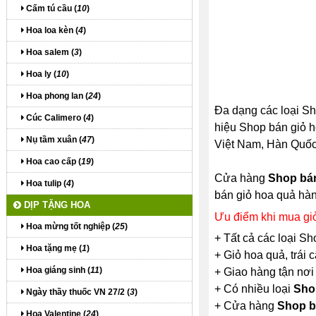
Cấm tú cầu (
10
)
Hoa loa kèn (
4
)
Hoa salem (
3
)
Hoa ly (
10
)
Hoa phong lan (
24
)
Đa dạng các loại Sh
Cúc Calimero (
4
)
hiệu Shop bán giỏ ho
Nụ tầm xuân (
47
)
Việt Nam, Hàn Quốc, 
Hoa cao cấp (
19
)
Cửa hàng
Shop bán
Hoa tulip (
4
)
bán giỏ hoa quả hàn
DỊP TẶNG HOA
Ưu điểm khi mua giỏ
Hoa mừng tốt nghiệp (
25
)
+ Tất cả các loại S
Hoa tặng mẹ (
1
)
+ Giỏ hoa quả, trái
Hoa giáng sinh (
11
)
+ Giao hàng tận nơi
+ Có nhiều loại
Sho
Ngày thầy thuốc VN 27/2 (
3
)
+ Cửa hàng
Shop b
Hoa Valentine (
24
)