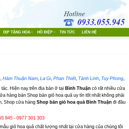
DỊP TẶNG HOA
HỒ ĐIỆP
TIN TỨC
LIÊN HỆ
c
,
Hàm Thuận Nam
,
La Gi
,
Phan Thiết
,
Tánh Linh
,
Tuy Phong
,
 tác. Hiện nay trên địa bàn ở tại
Bình Thuận
có rất nhiều cửa
cửa hàng bán Shop bán giỏ hoa quả uy tín tốt nhất không phải
am, Shop cửa hàng
Shop bán giỏ hoa quả Bình Thuận
đi đầu
55 945 - 0977 301 303
ẫu giỏ hoa quả chất lượng nhất tại cửa hàng của chúng tôi