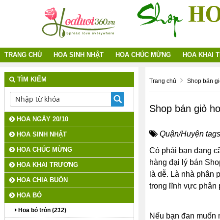
TRANG CHỦ
HOA SINH NHẬT
HOA CHÚC MỪNG
HOA KHAI 
TÌM KIẾM
Trang chủ
Shop bán gi
Shop bán giỏ h
HOA NGÀY 20/10
Quận/Huyện tags
HOA SINH NHẬT
HOA CHÚC MỪNG
Có phải bạn đang c
hàng đại lý bán Shop
HOA KHAI TRƯƠNG
là dễ. Là nhà phân 
HOA CHIA BUỒN
trong lĩnh vực phân
HOA BÓ
Hoa bó tròn (
212
)
Nếu bạn đan muốn mu