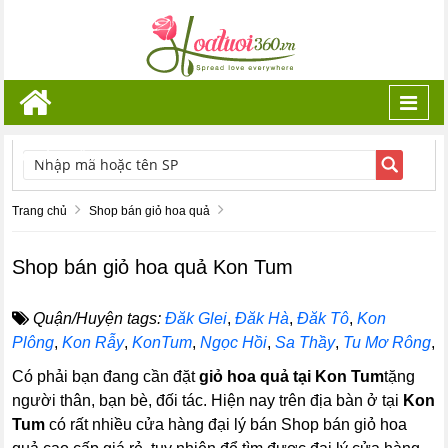
Toggl
navig
TÌM KIẾM
Trang chủ
Shop bán giỏ hoa quả
Shop bán giỏ hoa quả Kon Tum
Quận/Huyện tags:
Đăk Glei
,
Đăk Hà
,
Đăk Tô
,
Kon
Plông
,
Kon Rẫy
,
KonTum
,
Ngọc Hồi
,
Sa Thầy
,
Tu Mơ Rông
,
Có phải bạn đang cần đặt
giỏ hoa quả tại Kon Tum
tặng
người thân, bạn bè, đối tác. Hiện nay trên địa bàn ở tại
Kon
Tum
có rất nhiều cửa hàng đại lý bán Shop bán giỏ hoa