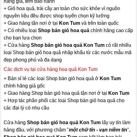
hàng giả, tem bảo hành
+ Giỏ hoa quả, trái cây an toàn cho sức khỏe vì nguồn
nguyên liệu đều được shop tuyển chọn kỹ lưỡng
+ Giao hàng tận nơi ở tại
Kon Tum
và trên toàn quốc
+ Có nhiều loại
Shop bán giỏ hoa quả
chính hãng cao cấp
cho bạn lựa chọn
+ Cửa hàng
Shop bán giỏ hoa quả Kon Tum
có rất nhiều
loại Shop bán giỏ hoa quả nhập khẩu từ các nước mẫu mã
đẹp phong phú và đa dạng
Các dịch vụ tại cửa hàng hoa quả Kon Tum
+ Bán sỉ lẻ các loại Shop bán giỏ hoa quả ở
Kon Tum
chính hãng giá gốc
+ Giao hàng Shop bán giỏ hoa quả tận nơi ở tại
Kon Tum
+ Hợp tác phân phối các loại Shop bán giỏ hoa quả cho
các đại lý có nhu cầu
Cửa hàng
Shop bán giỏ hoa quả Kon Tum
lấy uy tín làm
hàng đầu, với phương châm "
một chữ tín - vạn niềm tin
",