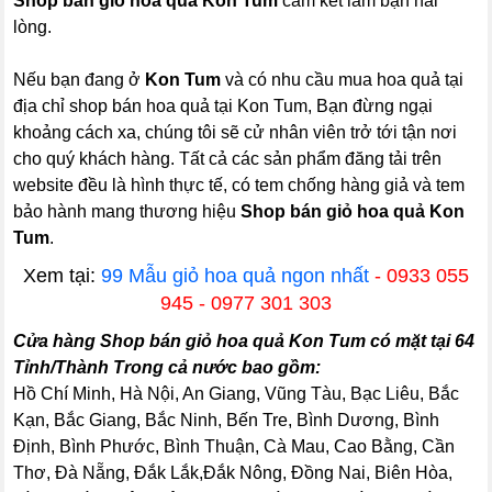
Shop bán giỏ hoa quả Kon Tum
cam kết làm bạn hài
lòng.
Nếu bạn đang ở
Kon Tum
và có nhu cầu mua hoa quả tại
địa chỉ shop bán hoa quả tại Kon Tum, Bạn đừng ngại
khoảng cách xa, chúng tôi sẽ cử nhân viên trở tới tận nơi
cho quý khách hàng. Tất cả các sản phẩm đăng tải trên
website đều là hình thực tế, có tem chống hàng giả và tem
bảo hành mang thương hiệu
Shop bán giỏ hoa quả Kon
Tum
.
Xem tại:
99 Mẫu giỏ hoa quả ngon nhất
- 0933 055
945 - 0977 301 303
Cửa hàng Shop bán giỏ hoa quả Kon Tum có mặt tại 64
Tỉnh/Thành Trong cả nước bao gồm:
Hồ Chí Minh, Hà Nội, An Giang, Vũng Tàu, Bạc Liêu, Bắc
Kạn, Bắc Giang, Bắc Ninh, Bến Tre, Bình Dương, Bình
Định, Bình Phước, Bình Thuận, Cà Mau, Cao Bằng, Cần
Thơ, Đà Nẵng, Đắk Lắk,Đắk Nông, Đồng Nai, Biên Hòa,