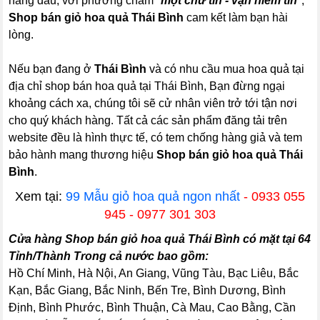
hàng đầu, với phương châm "
một chữ tín - vạn niềm tin
",
Shop bán giỏ hoa quả Thái Bình
cam kết làm bạn hài
lòng.
Nếu bạn đang ở
Thái Bình
và có nhu cầu mua hoa quả tại
địa chỉ shop bán hoa quả tại Thái Bình, Bạn đừng ngại
khoảng cách xa, chúng tôi sẽ cử nhân viên trở tới tận nơi
cho quý khách hàng. Tất cả các sản phẩm đăng tải trên
website đều là hình thực tế, có tem chống hàng giả và tem
bảo hành mang thương hiệu
Shop bán giỏ hoa quả Thái
Bình
.
Xem tại:
99 Mẫu giỏ hoa quả ngon nhất
- 0933 055
945 - 0977 301 303
Cửa hàng Shop bán giỏ hoa quả Thái Bình có mặt tại 64
Tỉnh/Thành Trong cả nước bao gồm:
Hồ Chí Minh, Hà Nội, An Giang, Vũng Tàu, Bạc Liêu, Bắc
Kạn, Bắc Giang, Bắc Ninh, Bến Tre, Bình Dương, Bình
Định, Bình Phước, Bình Thuận, Cà Mau, Cao Bằng, Cần