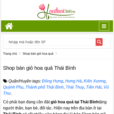
Toggl
navig
TÌM KIẾM
Trang chủ
Shop bán giỏ hoa quả
Shop bán giỏ hoa quả Thái Bình
Quận/Huyện tags:
Đông Hưng
,
Hưng Hà
,
Kiến Xương
,
Quỳnh Phụ
,
Thành phố Thái Bình
,
Thái Thuỵ
,
Tiền Hải
,
Vũ
Thư
,
Có phải bạn đang cần đặt
giỏ hoa quả tại Thái Bình
tặng
người thân, bạn bè, đối tác. Hiện nay trên địa bàn ở tại