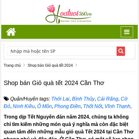
Toggl
navig
TÌM KIẾM
Trang chủ
Shop bán Giỏ quà tết 2024
Shop bán Giỏ quà tết 2024 Cần Thơ
Quận/Huyện tags:
Thới Lai
,
Bình Thủy
,
Cái Răng
,
Cờ
Đỏ
,
Ninh Kiều
,
Ô Môn
,
Phong Điền
,
Thốt Nốt
,
Vĩnh Thạnh
,
Trong dịp Tết Nguyên đán năm 2024, chúng ta không
chỉ tìm kiếm những món quà ý nghĩa mà còn đặc biệt
quan tâm đến những mẫu giỏ quà Tết 2024 tại Cần Thơ