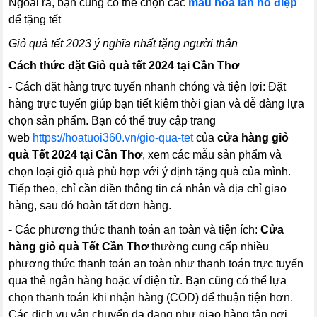
Ngoài ra, bạn cũng có thể chọn các
mẫu hoa lan hồ điệp
để tặng tết
Giỏ quà tết 2023 ý nghĩa nhất tặng người thân
Cách thức đặt Giỏ quà tết 2024 tại Cần Thơ
- Cách đặt hàng trực tuyến nhanh chóng và tiện lợi: Đặt
hàng trực tuyến giúp bạn tiết kiệm thời gian và dễ dàng lựa
chọn sản phẩm. Bạn có thể truy cập trang
web
https://hoatuoi360.vn/gio-qua-tet
của
cửa hàng giỏ
quà Tết 2024 tại Cần Thơ
, xem các mẫu sản phẩm và
chọn loại giỏ quà phù hợp với ý định tặng quà của mình.
Tiếp theo, chỉ cần điền thông tin cá nhân và địa chỉ giao
hàng, sau đó hoàn tất đơn hàng.
- Các phương thức thanh toán an toàn và tiện ích:
Cửa
hàng giỏ quà Tết Cần Thơ
thường cung cấp nhiều
phương thức thanh toán an toàn như thanh toán trực tuyến
qua thẻ ngân hàng hoặc ví điện tử. Bạn cũng có thể lựa
chọn thanh toán khi nhận hàng (COD) để thuận tiện hơn.
Các dịch vụ vận chuyển đa dạng như giao hàng tận nơi,