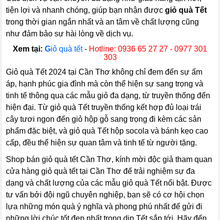
tiện lợi và nhanh chóng, giúp bạn nhận được
giỏ quà Tết
trong thời gian ngắn nhất và an tâm về chất lượng cũng
như đảm bảo sự hài lòng về dịch vụ.
Xem tại:
G
iỏ quà tết
-
Hotline: 0936 65 27 27 - 0977 301
303
Giỏ quà Tết 2024 tại Cần Thơ không chỉ đem đến sự ấm
áp, hạnh phúc gia đình mà còn thể hiện sự sang trọng và
tinh tế thông qua các mẫu giỏ đa dạng, từ truyền thống đến
hiện đại. Từ giỏ quà Tết truyền thống kết hợp đủ loại trái
cây tươi ngon đến giỏ hộp gỗ sang trọng đi kèm các sản
phẩm đặc biệt, và giỏ quà Tết hộp socola và bánh kẹo cao
cấp, đều thể hiện sự quan tâm và tinh tế từ người tặng.
Shop bán giỏ quà tết Cần Thơ, kính mời độc giả tham quan
cửa hàng giỏ quà tết tại Cần Thơ để trải nghiệm sự đa
dạng và chất lượng của các mẫu giỏ quà Tết nổi bật. Được
tư vấn bởi đội ngũ chuyên nghiệp, bạn sẽ có cơ hội chọn
lựa những món quà ý nghĩa và phong phú nhất để gửi đi
những lời chúc tốt đẹp nhất trong dịp Tết sắp tới. Hãy đến