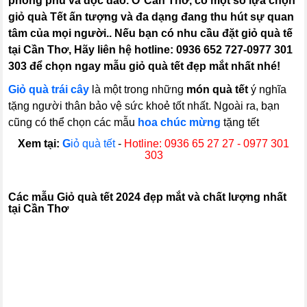
phong phú và độc đáo. Ở Cần Thơ, có một số lựa chọn
giỏ quà Tết ấn tượng và đa dạng đang thu hút sự quan
tâm của mọi người.. Nếu bạn có nhu cầu đặt giỏ quà tế
tại Cần Thơ, Hãy liên hệ hotline: 0936 652 727-0977 301
303 để chọn ngay mẫu giỏ quà tết đẹp mắt nhất nhé!
Giỏ quà trái cây
là một trong những
món quà tết
ý nghĩa
tặng người thân bảo vệ sức khoẻ tốt nhất. Ngoài ra, bạn
cũng có thể chọn các mẫu
hoa chúc mừng
tặng tết
Xem tại:
G
iỏ quà tết
-
Hotline: 0936 65 27 27 - 0977 301
303
C
ác mẫu Giỏ quà tết 2024 đẹp mắt và chất lượng nhất
tại Cần Thơ