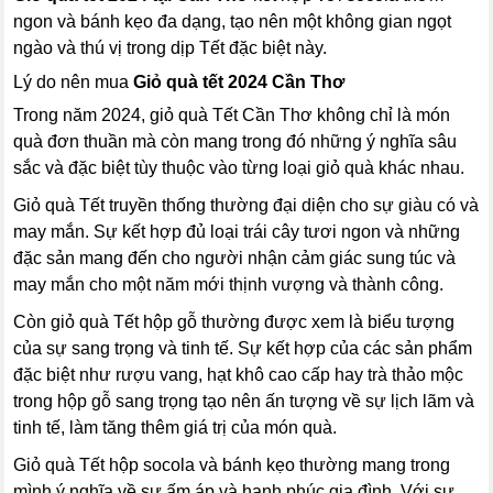
ngon và bánh kẹo đa dạng, tạo nên một không gian ngọt
ngào và thú vị trong dịp Tết đặc biệt này.
Lý do nên mua
Giỏ quà tết 2024 Cần Thơ
Trong năm 2024, giỏ quà Tết Cần Thơ không chỉ là món
quà đơn thuần mà còn mang trong đó những ý nghĩa sâu
sắc và đặc biệt tùy thuộc vào từng loại giỏ quà khác nhau.
Giỏ quà Tết truyền thống thường đại diện cho sự giàu có và
may mắn. Sự kết hợp đủ loại trái cây tươi ngon và những
đặc sản mang đến cho người nhận cảm giác sung túc và
may mắn cho một năm mới thịnh vượng và thành công.
Còn giỏ quà Tết hộp gỗ thường được xem là biểu tượng
của sự sang trọng và tinh tế. Sự kết hợp của các sản phẩm
đặc biệt như rượu vang, hạt khô cao cấp hay trà thảo mộc
trong hộp gỗ sang trọng tạo nên ấn tượng về sự lịch lãm và
tinh tế, làm tăng thêm giá trị của món quà.
Giỏ quà Tết hộp socola và bánh kẹo thường mang trong
mình ý nghĩa về sự ấm áp và hạnh phúc gia đình. Với sự