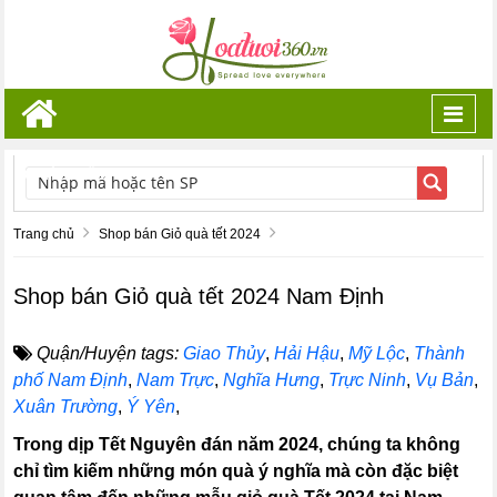
Toggl
navig
TÌM KIẾM
Trang chủ
Shop bán Giỏ quà tết 2024
Shop bán Giỏ quà tết 2024 Nam Định
Quận/Huyện tags:
Giao Thủy
,
Hải Hậu
,
Mỹ Lộc
,
Thành
phố Nam Định
,
Nam Trực
,
Nghĩa Hưng
,
Trực Ninh
,
Vụ Bản
,
Xuân Trường
,
Ý Yên
,
Trong dịp Tết Nguyên đán năm 2024, chúng ta không
chỉ tìm kiếm những món quà ý nghĩa mà còn đặc biệt