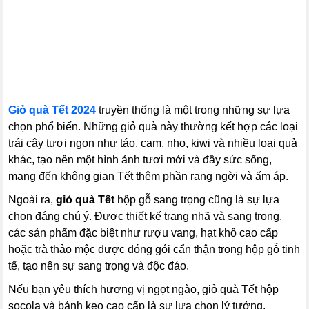
Giỏ quà Tết 2024
truyền thống là một trong những sự lựa
chọn phổ biến. Những giỏ quà này thường kết hợp các loại
trái cây tươi ngon như táo, cam, nho, kiwi và nhiều loại quả
khác, tạo nên một hình ảnh tươi mới và đầy sức sống,
mang đến không gian Tết thêm phần rạng ngời và ấm áp.
Ngoài ra,
giỏ quà Tết
hộp gỗ sang trọng cũng là sự lựa
chọn đáng chú ý. Được thiết kế trang nhã và sang trọng,
các sản phẩm đặc biệt như rượu vang, hạt khô cao cấp
hoặc trà thảo mộc được đóng gói cẩn thận trong hộp gỗ tinh
tế, tạo nên sự sang trọng và độc đáo.
Nếu bạn yêu thích hương vị ngọt ngào, giỏ quà Tết hộp
socola và bánh kẹo cao cấp là sự lựa chọn lý tưởng.