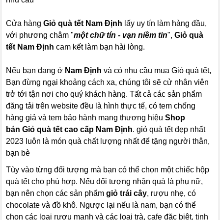
Cửa hàng
Giỏ quà tết Nam Định
lấy uy tín làm hàng đầu,
với phương châm "
một chữ tín - vạn niềm tin
",
Giỏ quà
tết Nam Định
cam kết làm bạn hài lòng.
Nếu bạn đang ở
Nam Định
và có nhu cầu mua Giỏ quà tết,
Bạn đừng ngại khoảng cách xa, chúng tôi sẽ cử nhân viên
trở tới tận nơi cho quý khách hàng. Tất cả các sản phẩm
đăng tải trên website đều là hình thực tế, có tem chống
hàng giả và tem bảo hành mang thương hiệu
Shop
bán Giỏ quà tết cao cấp Nam Định
. giỏ quà tết đẹp nhất
2023 luôn là món quà chất lượng nhất để tặng người thân,
bạn bè
Tùy vào từng đối tượng mà bạn có thể chọn một chiếc hộp
quà tết cho phù hợp. Nếu đối tượng nhận quà là phụ nữ,
bạn nên chọn các sản phẩm
giỏ trái cây
, rượu nhẹ, có
chocolate và đồ khô. Ngược lại nếu là nam, bạn có thể
chọn các loại rượu mạnh và các loại trà, cafe đặc biệt, tinh