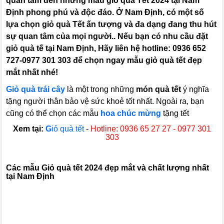
quan tâm đến những mẫu giỏ quà Tết 2024 tại Nam
Định phong phú và độc đáo. Ở Nam Định, có một số
lựa chọn giỏ quà Tết ấn tượng và đa dạng đang thu hút
sự quan tâm của mọi người.. Nếu bạn có nhu cầu đặt
giỏ quà tế tại Nam Định, Hãy liên hệ hotline: 0936 652
727-0977 301 303 để chọn ngay mẫu giỏ quà tết đẹp
mắt nhất nhé!
Giỏ quà trái cây
là một trong những
món quà tết
ý nghĩa
tặng người thân bảo vệ sức khoẻ tốt nhất. Ngoài ra, bạn
cũng có thể chọn các mẫu
hoa chúc mừng
tặng tết
Xem tại:
G
iỏ quà tết
-
Hotline: 0936 65 27 27 - 0977 301
303
C
ác mẫu Giỏ quà tết 2024 đẹp mắt và chất lượng nhất
tại Nam Định