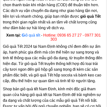
chọn thanh toán khi nhận hàng (COD) để thuận tiện hơn.
Các dịch vụ vận chuyển đa dạng như giao hàng tận nơi,
tiện lợi và nhanh chóng, giúp bạn nhận được
giỏ quà Tết
trong thời gian ngắn nhất và an tâm về chất lượng cũng
như đảm bảo sự hài lòng về dịch vụ.
Xem tại:
G
iỏ quà tết
-
Hotline: 0936 65 27 27 - 0977 301
303
Giỏ quà Tết 2024 tại Nam Định không chỉ đem đến sự ấm
áp, hạnh phúc gia đình mà còn thể hiện sự sang trọng và
tinh tế thông qua các mẫu giỏ đa dạng, từ truyền thống đến
hiện đại. Từ giỏ quà Tết truyền thống kết hợp đủ loại trái
cây tươi ngon đến giỏ hộp gỗ sang trọng đi kèm các sản
phẩm đặc biệt, và giỏ quà Tết hộp socola và bánh kẹo cao
cấp, đều thể hiện sự quan tâm và tinh tế từ người tặng.
Shop bán giỏ quà tết Nam Định, kính mời độc giả tham
quan cửa hàng giỏ quà tết tại Nam Định để trải nghiệm sự
đa dạng và chất lượng của các mẫu giỏ quà Tết nổi bật.
Được tư vấn bởi đội ngũ chuyên nghiệp, bạn sẽ có cơ hội