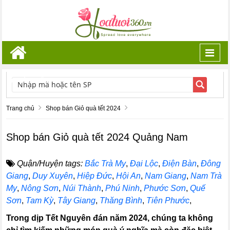
Toggl
navig
TÌM KIẾM
Trang chủ
Shop bán Giỏ quà tết 2024
Shop bán Giỏ quà tết 2024 Quảng Nam
Quận/Huyện tags:
Bắc Trà My
,
Đại Lộc
,
Điện Bàn
,
Đông
Giang
,
Duy Xuyên
,
Hiệp Đức
,
Hội An
,
Nam Giang
,
Nam Trà
My
,
Nông Sơn
,
Núi Thành
,
Phú Ninh
,
Phước Sơn
,
Quế
Sơn
,
Tam Kỳ
,
Tây Giang
,
Thăng Bình
,
Tiên Phước
,
Trong dịp Tết Nguyên đán năm 2024, chúng ta không