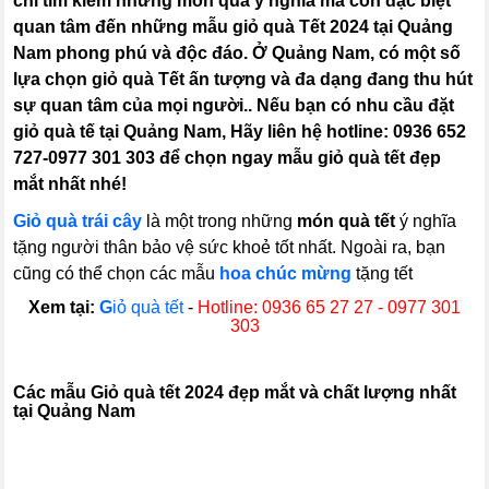
chỉ tìm kiếm những món quà ý nghĩa mà còn đặc biệt
quan tâm đến những mẫu giỏ quà Tết 2024 tại Quảng
Nam phong phú và độc đáo. Ở Quảng Nam, có một số
lựa chọn giỏ quà Tết ấn tượng và đa dạng đang thu hút
sự quan tâm của mọi người.. Nếu bạn có nhu cầu đặt
giỏ quà tế tại Quảng Nam, Hãy liên hệ hotline: 0936 652
727-0977 301 303 để chọn ngay mẫu giỏ quà tết đẹp
mắt nhất nhé!
Giỏ quà trái cây
là một trong những
món quà tết
ý nghĩa
tặng người thân bảo vệ sức khoẻ tốt nhất. Ngoài ra, bạn
cũng có thể chọn các mẫu
hoa chúc mừng
tặng tết
Xem tại:
G
iỏ quà tết
-
Hotline: 0936 65 27 27 - 0977 301
303
C
ác mẫu Giỏ quà tết 2024 đẹp mắt và chất lượng nhất
tại Quảng Nam