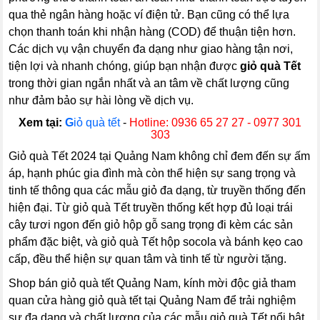
qua thẻ ngân hàng hoặc ví điện tử. Bạn cũng có thể lựa
chọn thanh toán khi nhận hàng (COD) để thuận tiện hơn.
Các dịch vụ vận chuyển đa dạng như giao hàng tận nơi,
tiện lợi và nhanh chóng, giúp bạn nhận được
giỏ quà Tết
trong thời gian ngắn nhất và an tâm về chất lượng cũng
như đảm bảo sự hài lòng về dịch vụ.
Xem tại:
G
iỏ quà tết
-
Hotline: 0936 65 27 27 - 0977 301
303
Giỏ quà Tết 2024 tại Quảng Nam không chỉ đem đến sự ấm
áp, hạnh phúc gia đình mà còn thể hiện sự sang trọng và
tinh tế thông qua các mẫu giỏ đa dạng, từ truyền thống đến
hiện đại. Từ giỏ quà Tết truyền thống kết hợp đủ loại trái
cây tươi ngon đến giỏ hộp gỗ sang trọng đi kèm các sản
phẩm đặc biệt, và giỏ quà Tết hộp socola và bánh kẹo cao
cấp, đều thể hiện sự quan tâm và tinh tế từ người tặng.
Shop bán giỏ quà tết Quảng Nam, kính mời độc giả tham
quan cửa hàng giỏ quà tết tại Quảng Nam để trải nghiệm
sự đa dạng và chất lượng của các mẫu giỏ quà Tết nổi bật.