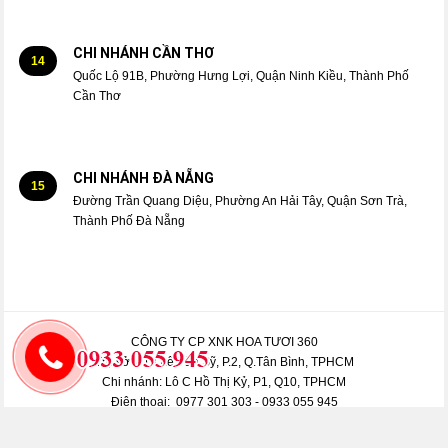
CHI NHÁNH CẦN THƠ
14
Quốc Lộ 91B, Phường Hưng Lợi, Quận Ninh Kiều, Thành Phố
Cần Thơ
CHI NHÁNH ĐÀ NẴNG
15
Đường Trần Quang Diệu, Phường An Hải Tây, Quận Sơn Trà,
Thành Phố Đà Nẵng
CÔNG TY CP XNK HOA TƯƠI 360
Trụ sở: 413 Lê Văn Sỹ, P.2, Q.Tân Bình, TPHCM
Chi nhánh: Lô C Hồ Thị Kỷ, P1, Q10, TPHCM
Điện thoại: 0977 301 303 - 0933 055 945
Web:
shophoa360.net