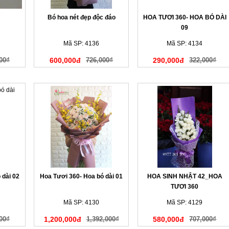
Bó hoa nét đẹp độc đáo
HOA TƯƠI 360- HOA BÓ DÀI
09
Mã SP: 4136
Mã SP: 4134
00₫
600,000đ
726,000₫
290,000đ
322,000₫
 dài 02
Hoa Tươi 360- Hoa bó dài 01
HOA SINH NHẬT 42_HOA
TƯƠI 360
Mã SP: 4130
Mã SP: 4129
00₫
1,200,000đ
1,392,000₫
580,000đ
707,000₫