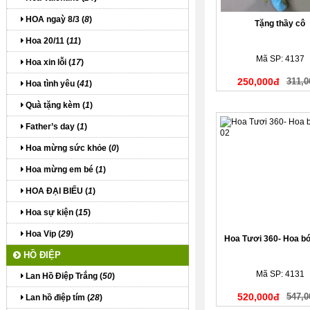
HOA ngaỳ 8/3 (
8
)
Tặng thầy cô
Hoa 20/11 (
11
)
Mã SP: 4137
Hoa xin lỗi (
17
)
250,000đ
311,0
Hoa tình yêu (
41
)
Quà tặng kèm (
1
)
Father’s day (
1
)
Hoa mừng sức khỏe (
0
)
Hoa mừng em bé (
1
)
HOA ĐẠI BIỂU (
1
)
Hoa sự kiện (
15
)
Hoa Vip (
29
)
Hoa Tươi 360- Hoa bó
HỒ ĐIỆP
Mã SP: 4131
Lan Hồ Điệp Trắng (
50
)
520,000đ
547,0
Lan hồ điệp tím (
28
)