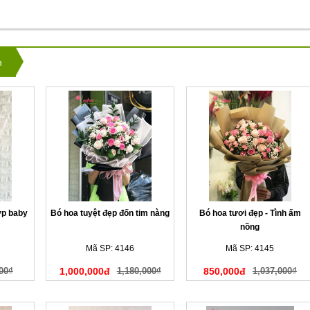
n
ợp baby
Bó hoa tuyệt đẹp đốn tim nàng
Bó hoa tươi đẹp - Tình ấm
nồng
Mã SP: 4146
Mã SP: 4145
00₫
1,000,000đ
1,180,000₫
850,000đ
1,037,000₫