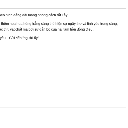
theo hình dáng dài mang phong cách rất Tây.
ì thếm hoa hoa hồng tr
ắng sáng thể hiện sự ngây thơ và tình yêu trong sáng,
c thịt, vật chất mà bởi sự gắn bó của hai tâm hồn đồng điệu.
yêu... Gửi đến "người ấy".