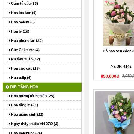
Cấm tú cầu (
10
)
Hoa loa kèn (
4
)
Hoa salem (
3
)
Hoa ly (
10
)
Hoa phong lan (
24
)
Cúc Calimero (
4
)
Bó hoa sen cách đ
Nụ tầm xuân (
47
)
Mã SP: 4142
Hoa cao cấp (
19
)
850,000đ
1,050,
Hoa tulip (
4
)
DỊP TẶNG HOA
Hoa mừng tốt nghiệp (
25
)
Hoa tặng mẹ (
1
)
Hoa giáng sinh (
11
)
Ngày thầy thuốc VN 27/2 (
3
)
Hoa Valentine (
24
)