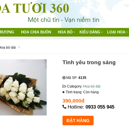
TRƯƠNG
HOA CHIA BUỒN
HOA BÓ
KIỂU DÁNG
LOẠI HOA
Hoa bó dài
Tình yêu trong sáng
Mã SP:
4135
Category:
Hoa bó dài
Tình trạng: Còn hàng
390,000đ
Hotline:
0933 055 945