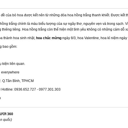
ủ đề của bó hoa được kết nên từ những đóa hoa hồng trắng thanh khiết. Được kết 
ồng trắng chính là màu biểu tượng của sự ngây thơ, nguyên vẹn và trong sạch. V
g thiêng liêng. Hoa hồng trắng còn thể hiện một tình yêu không có những cám dỗ xá
a thành hoa sinh nhật,
hoa chúc mừng
ngày 8/3, hoa Valentine, hoa kỉ niệm ngày 
ng bao gồm:
hụ kiện liên quan.
e everywhere
.2. Q.Tân Bình, TPHCM
8 Hotline: 0936.652.727 - 0977.301.303
n
ƯƠI 360
àn quốc)