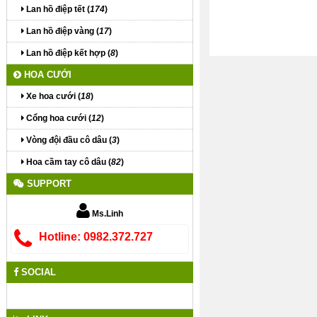
Lan hồ điệp tết (
174
)
Lan hồ điệp vàng (
17
)
Lan hồ điệp kết hợp (
8
)
HOA CƯỚI
Xe hoa cưới (
18
)
Cổng hoa cưới (
12
)
Vòng đội đầu cô dâu (
3
)
Hoa cầm tay cô dâu (
82
)
SUPPORT
Ms.Linh
Hotline: 0982.372.727
SOCIAL