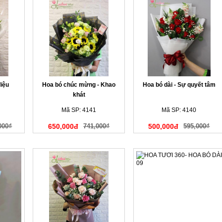
iệu
Hoa bó chúc mừng - Khao
Hoa bó dài - Sự quyết tâm
khát
Mã SP: 4141
Mã SP: 4140
000₫
650,000đ
741,000₫
500,000đ
595,000₫