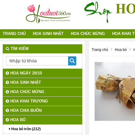
TRANG CHỦ
HOA SINH NHẬT
HOA CHÚC MỪNG
HOA KHAI 
TÌM KIẾM
Trang chủ
Hoa bó
HOA NGÀY 20/10
HOA SINH NHẬT
HOA CHÚC MỪNG
HOA KHAI TRƯƠNG
HOA CHIA BUỒN
HOA BÓ
Hoa bó tròn (
212
)