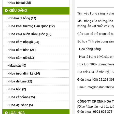
Hoa bó dài (
25
)
KIỂU DÁNG
Tình yêu trong sáng là ch
Bó hoa 1 bông (
11
)
Màu trắng của những đóa h
Hoa khai trương Hàn Quốc (
17
)
không lẫn vật chất, vô cùn
Các bạn có thể chọn bó ho
Hoa chia buồn Hàn Quốc (
10
)
Bó hoa Tình yêu trong sá
Hoa cắm hộp gỗ (
95
)
- Hoa hồng trắng.
Hoa cắm bình (
26
)
- Hoa lá trang trí và các p
Hoa cắm giỏ (
81
)
Hoa tươi 360- Spread lov
Màu sắc (
0
)
Địa chỉ: 413 Lê Văn Sỹ, P
Hoa tươi định kỳ (
24
)
Điện thoại (08) 22.298.39
Hoa để bàn (
22
)
Email:
info@hoatuoi360.v
Hoa hộp (
2
)
Hoa cắt cành (
15
)
CÔNG TY CP XNK HOA T
Hoa đại sảnh (
5
)
(Giao hàng tận nơi trên to
Điện thoại:
0901 602 377
LOẠI HOA