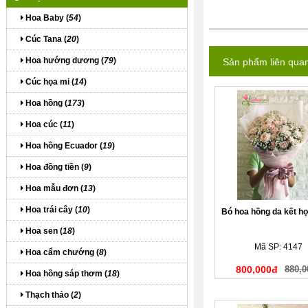
Hoa Baby (
54
)
Cúc Tana (
20
)
Hoa hướng dương (
79
)
Sản phẩm liên qua
Cúc họa mi (
14
)
Hoa hồng (
173
)
Hoa cúc (
11
)
Hoa hồng Ecuador (
19
)
Hoa đồng tiền (
9
)
Hoa mẫu đơn (
13
)
Hoa trái cây (
10
)
Bó hoa hồng da kết h
Hoa sen (
18
)
Mã SP: 4147
Hoa cẩm chướng (
8
)
800,000đ
880,0
Hoa hồng sáp thơm (
18
)
Thạch thảo (
2
)