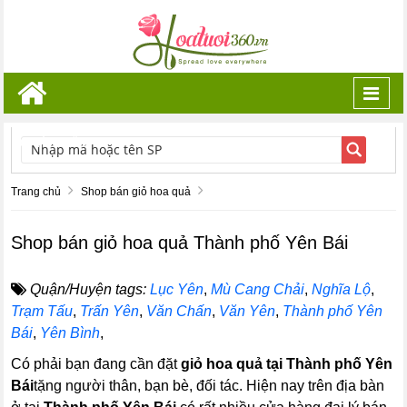
Toggl
navig
TÌM KIẾM
Trang chủ
Shop bán giỏ hoa quả
Shop bán giỏ hoa quả Thành phố Yên Bái
Quận/Huyện tags:
Lục Yên
,
Mù Cang Chải
,
Nghĩa Lộ
,
Trạm Tấu
,
Trấn Yên
,
Văn Chấn
,
Văn Yên
,
Thành phố Yên
Bái
,
Yên Bình
,
Có phải bạn đang cần đặt
giỏ hoa quả tại Thành phố Yên
Bái
tặng người thân, bạn bè, đối tác. Hiện nay trên địa bàn