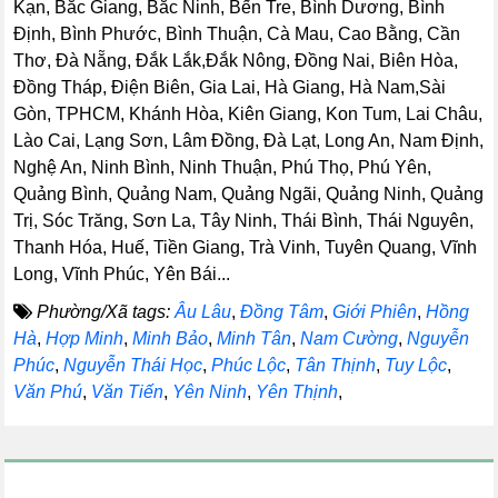
Kạn, Bắc Giang, Bắc Ninh, Bến Tre, Bình Dương, Bình
Định, Bình Phước, Bình Thuận, Cà Mau, Cao Bằng, Cần
Thơ, Đà Nẵng, Đắk Lắk,Đắk Nông, Đồng Nai, Biên Hòa,
Đồng Tháp, Điện Biên, Gia Lai, Hà Giang, Hà Nam,Sài
Gòn, TPHCM, Khánh Hòa, Kiên Giang, Kon Tum, Lai Châu,
Lào Cai, Lạng Sơn, Lâm Đồng, Đà Lạt, Long An, Nam Định,
Nghệ An, Ninh Bình, Ninh Thuận, Phú Thọ, Phú Yên,
Quảng Bình, Quảng Nam, Quảng Ngãi, Quảng Ninh, Quảng
Trị, Sóc Trăng, Sơn La, Tây Ninh, Thái Bình, Thái Nguyên,
Thanh Hóa, Huế, Tiền Giang, Trà Vinh, Tuyên Quang, Vĩnh
Long, Vĩnh Phúc, Yên Bái...
Phường/Xã tags:
Âu Lâu
,
Đồng Tâm
,
Giới Phiên
,
Hồng
Hà
,
Hợp Minh
,
Minh Bảo
,
Minh Tân
,
Nam Cường
,
Nguyễn
Phúc
,
Nguyễn Thái Học
,
Phúc Lộc
,
Tân Thịnh
,
Tuy Lộc
,
Văn Phú
,
Văn Tiến
,
Yên Ninh
,
Yên Thịnh
,