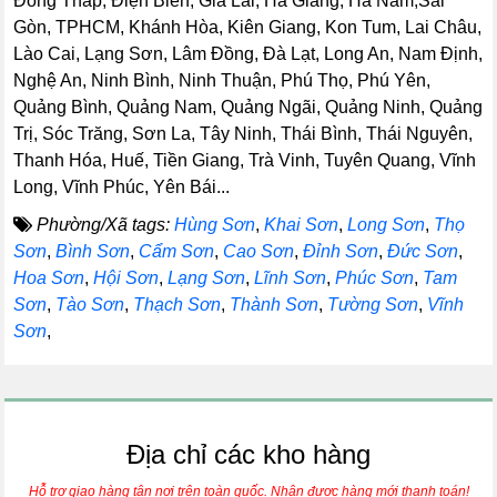
Đồng Tháp, Điện Biên, Gia Lai, Hà Giang, Hà Nam,Sài
Gòn, TPHCM, Khánh Hòa, Kiên Giang, Kon Tum, Lai Châu,
Lào Cai, Lạng Sơn, Lâm Đồng, Đà Lạt, Long An, Nam Định,
Nghệ An, Ninh Bình, Ninh Thuận, Phú Thọ, Phú Yên,
Quảng Bình, Quảng Nam, Quảng Ngãi, Quảng Ninh, Quảng
Trị, Sóc Trăng, Sơn La, Tây Ninh, Thái Bình, Thái Nguyên,
Thanh Hóa, Huế, Tiền Giang, Trà Vinh, Tuyên Quang, Vĩnh
Long, Vĩnh Phúc, Yên Bái...
Phường/Xã tags:
Hùng Sơn
,
Khai Sơn
,
Long Sơn
,
Thọ
Sơn
,
Bình Sơn
,
Cẩm Sơn
,
Cao Sơn
,
Đỉnh Sơn
,
Đức Sơn
,
Hoa Sơn
,
Hội Sơn
,
Lạng Sơn
,
Lĩnh Sơn
,
Phúc Sơn
,
Tam
Sơn
,
Tào Sơn
,
Thạch Sơn
,
Thành Sơn
,
Tường Sơn
,
Vĩnh
Sơn
,
Địa chỉ các kho hàng
Hỗ trợ giao hàng tận nơi trên toàn quốc. Nhận được hàng mới thanh toán!