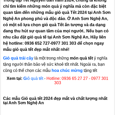
Trong dịp Tết Nguyên đán năm 2024, chúng ta không
chỉ tìm kiếm những món quà ý nghĩa mà còn đặc biệt
quan tâm đến những mẫu giỏ quà Tết 2024 tại Anh Sơn
Nghệ An phong phú và độc đáo. Ở Anh Sơn Nghệ An,
có một số lựa chọn giỏ quà Tết ấn tượng và đa dạng
đang thu hút sự quan tâm của mọi người.. Nếu bạn có
nhu cầu đặt giỏ quà tế tại Anh Sơn Nghệ An, Hãy liên
hệ hotline: 0936 652 727-0977 301 303 để chọn ngay
mẫu giỏ quà tết đẹp mắt nhất nhé!
Giỏ quà trái cây
là một trong những
món quà tết
ý nghĩa
tặng người thân bảo vệ sức khoẻ tốt nhất. Ngoài ra, bạn
cũng có thể chọn các mẫu
hoa chúc mừng
tặng tết
Xem tại:
G
iỏ quà tết
-
Hotline: 0936 65 27 27 - 0977 301
303
C
ác mẫu Giỏ quà tết 2024 đẹp mắt và chất lượng nhất
tại Anh Sơn Nghệ An