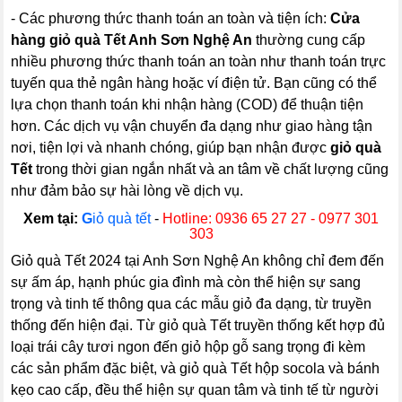
- Các phương thức thanh toán an toàn và tiện ích:
Cửa
hàng giỏ quà Tết Anh Sơn Nghệ An
thường cung cấp
nhiều phương thức thanh toán an toàn như thanh toán trực
tuyến qua thẻ ngân hàng hoặc ví điện tử. Bạn cũng có thể
lựa chọn thanh toán khi nhận hàng (COD) để thuận tiện
hơn. Các dịch vụ vận chuyển đa dạng như giao hàng tận
nơi, tiện lợi và nhanh chóng, giúp bạn nhận được
giỏ quà
Tết
trong thời gian ngắn nhất và an tâm về chất lượng cũng
như đảm bảo sự hài lòng về dịch vụ.
Xem tại:
G
iỏ quà tết
-
Hotline: 0936 65 27 27 - 0977 301
303
Giỏ quà Tết 2024 tại Anh Sơn Nghệ An không chỉ đem đến
sự ấm áp, hạnh phúc gia đình mà còn thể hiện sự sang
trọng và tinh tế thông qua các mẫu giỏ đa dạng, từ truyền
thống đến hiện đại. Từ giỏ quà Tết truyền thống kết hợp đủ
loại trái cây tươi ngon đến giỏ hộp gỗ sang trọng đi kèm
các sản phẩm đặc biệt, và giỏ quà Tết hộp socola và bánh
kẹo cao cấp, đều thể hiện sự quan tâm và tinh tế từ người