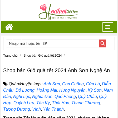
Toggl
navig
TÌM KIẾM
Trang chủ
Shop bán Giỏ quà tết 2024
Shop bán Giỏ quà tết 2024 Anh Sơn Nghệ An
Quận/Huyện tags:
Anh Sơn
,
Con Cuông
,
Cửa Lò
,
Diễn
Châu
,
Đô Lương
,
Hoàng Mai
,
Hưng Nguyên
,
Kỳ Sơn
,
Nam
Đàn
,
Nghi Lộc
,
Nghĩa Đàn
,
Quế Phong
,
Quỳ Châu
,
Quỳ
Hợp
,
Quỳnh Lưu
,
Tân Kỳ
,
Thái Hòa
,
Thanh Chương
,
Tương Dương
,
Vinh
,
Yên Thành
,