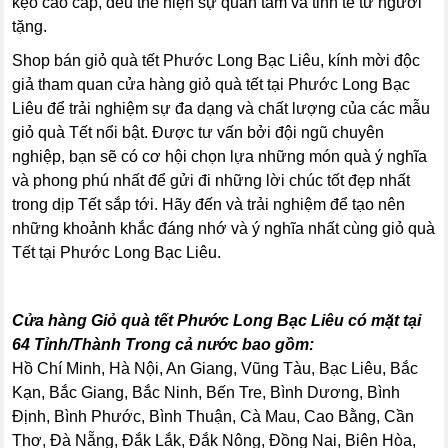
kẹo cao cấp, đều thể hiện sự quan tâm và tinh tế từ người
tặng.
Shop bán giỏ quà tết Phước Long Bạc Liêu, kính mời độc
giả tham quan cửa hàng giỏ quà tết tại Phước Long Bạc
Liêu để trải nghiệm sự đa dạng và chất lượng của các mẫu
giỏ quà Tết nổi bật. Được tư vấn bởi đội ngũ chuyên
nghiệp, bạn sẽ có cơ hội chọn lựa những món quà ý nghĩa
và phong phú nhất để gửi đi những lời chúc tốt đẹp nhất
trong dịp Tết sắp tới. Hãy đến và trải nghiệm để tạo nên
những khoảnh khắc đáng nhớ và ý nghĩa nhất cùng giỏ quà
Tết tại Phước Long Bạc Liêu.
Cửa hàng Giỏ quà tết Phước Long Bạc Liêu có mặt tại
64 Tỉnh/Thành Trong cả nước bao gồm:
Hồ Chí Minh, Hà Nội, An Giang, Vũng Tàu, Bạc Liêu, Bắc
Kạn, Bắc Giang, Bắc Ninh, Bến Tre, Bình Dương, Bình
Định, Bình Phước, Bình Thuận, Cà Mau, Cao Bằng, Cần
Thơ, Đà Nẵng, Đắk Lắk, Đắk Nông, Đồng Nai, Biên Hòa,