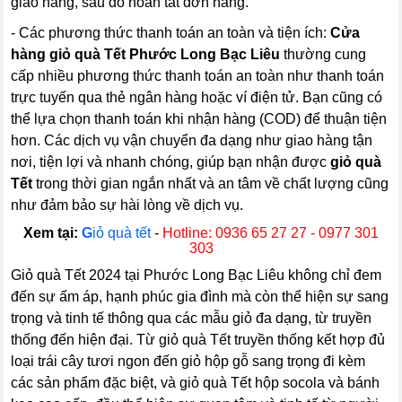
giao hàng, sau đó hoàn tất đơn hàng.
- Các phương thức thanh toán an toàn và tiện ích:
Cửa
hàng giỏ quà Tết Phước Long Bạc Liêu
thường cung
cấp nhiều phương thức thanh toán an toàn như thanh toán
trực tuyến qua thẻ ngân hàng hoặc ví điện tử. Bạn cũng có
thể lựa chọn thanh toán khi nhận hàng (COD) để thuận tiện
hơn. Các dịch vụ vận chuyển đa dạng như giao hàng tận
nơi, tiện lợi và nhanh chóng, giúp bạn nhận được
giỏ quà
Tết
trong thời gian ngắn nhất và an tâm về chất lượng cũng
như đảm bảo sự hài lòng về dịch vụ.
Xem tại:
G
iỏ quà tết
-
Hotline: 0936 65 27 27 - 0977 301
303
Giỏ quà Tết 2024 tại Phước Long Bạc Liêu không chỉ đem
đến sự ấm áp, hạnh phúc gia đình mà còn thể hiện sự sang
trọng và tinh tế thông qua các mẫu giỏ đa dạng, từ truyền
thống đến hiện đại. Từ giỏ quà Tết truyền thống kết hợp đủ
loại trái cây tươi ngon đến giỏ hộp gỗ sang trọng đi kèm
các sản phẩm đặc biệt, và giỏ quà Tết hộp socola và bánh