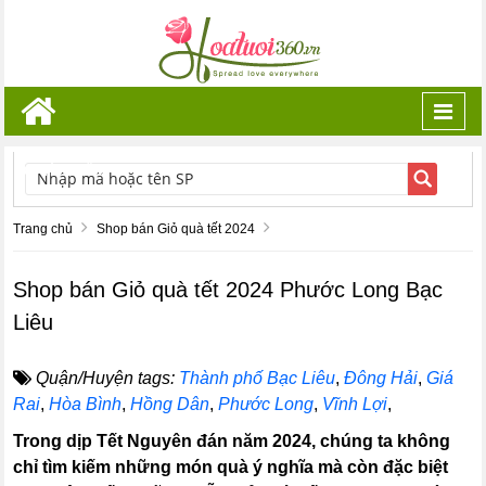
Toggl
navig
TÌM KIẾM
Trang chủ
Shop bán Giỏ quà tết 2024
Shop bán Giỏ quà tết 2024 Phước Long Bạc
Liêu
Quận/Huyện tags:
Thành phố Bạc Liêu
,
Đông Hải
,
Giá
Rai
,
Hòa Bình
,
Hồng Dân
,
Phước Long
,
Vĩnh Lợi
,
Trong dịp Tết Nguyên đán năm 2024, chúng ta không
chỉ tìm kiếm những món quà ý nghĩa mà còn đặc biệt