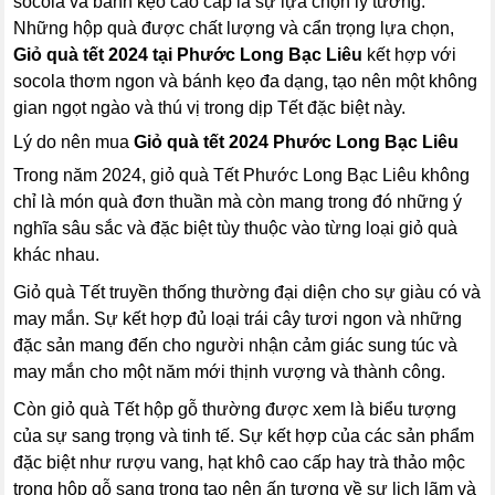
socola và bánh kẹo cao cấp là sự lựa chọn lý tưởng.
Những hộp quà được chất lượng và cẩn trọng lựa chọn,
Giỏ quà tết 2024 tại Phước Long Bạc Liêu
kết hợp với
socola thơm ngon và bánh kẹo đa dạng, tạo nên một không
gian ngọt ngào và thú vị trong dịp Tết đặc biệt này.
Lý do nên mua
Giỏ quà tết 2024 Phước Long Bạc Liêu
Trong năm 2024, giỏ quà Tết Phước Long Bạc Liêu không
chỉ là món quà đơn thuần mà còn mang trong đó những ý
nghĩa sâu sắc và đặc biệt tùy thuộc vào từng loại giỏ quà
khác nhau.
Giỏ quà Tết truyền thống thường đại diện cho sự giàu có và
may mắn. Sự kết hợp đủ loại trái cây tươi ngon và những
đặc sản mang đến cho người nhận cảm giác sung túc và
may mắn cho một năm mới thịnh vượng và thành công.
Còn giỏ quà Tết hộp gỗ thường được xem là biểu tượng
của sự sang trọng và tinh tế. Sự kết hợp của các sản phẩm
đặc biệt như rượu vang, hạt khô cao cấp hay trà thảo mộc
trong hộp gỗ sang trọng tạo nên ấn tượng về sự lịch lãm và