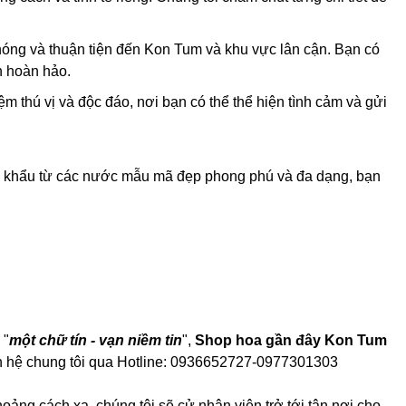
óng và thuận tiện đến Kon Tum và khu vực lân cận. Bạn có
h hoàn hảo.
ệm thú vị và độc đáo, nơi bạn có thể thể hiện tình cảm và gửi
p khẩu từ các nước mẫu mã đẹp phong phú và đa dạng, bạn
 "
một chữ tín - vạn niềm tin
",
Shop hoa gần đây Kon Tum
n hệ chung tôi qua Hotline: 0936652727-0977301303
ng cách xa, chúng tôi sẽ cử nhân viên trở tới tận nơi cho