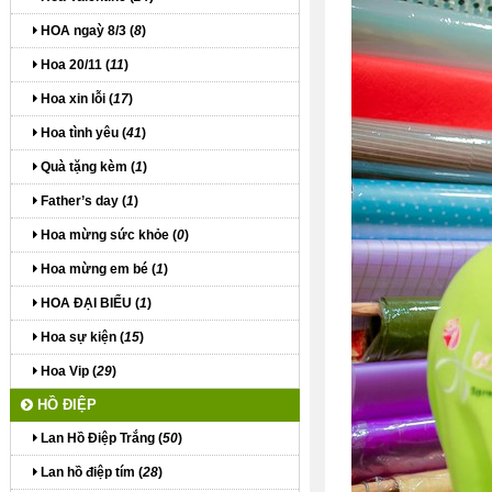
HOA ngaỳ 8/3 (
8
)
Hoa 20/11 (
11
)
Hoa xin lỗi (
17
)
Hoa tình yêu (
41
)
Quà tặng kèm (
1
)
Father’s day (
1
)
Hoa mừng sức khỏe (
0
)
Hoa mừng em bé (
1
)
HOA ĐẠI BIỂU (
1
)
Hoa sự kiện (
15
)
Hoa Vip (
29
)
HỒ ĐIỆP
Lan Hồ Điệp Trắng (
50
)
Lan hồ điệp tím (
28
)