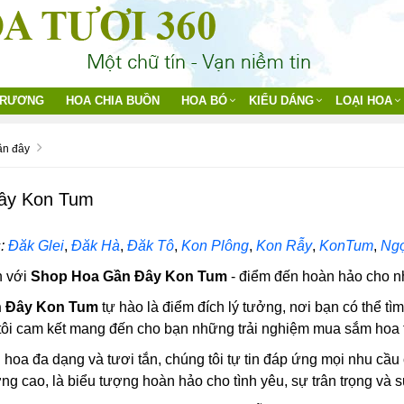
TRƯƠNG
HOA CHIA BUỒN
HOA BÓ
KIỂU DÁNG
LOẠI HOA
ần đây
đây Kon Tum
:
Đăk Glei
,
Đăk Hà
,
Đăk Tô
,
Kon Plông
,
Kon Rẫy
,
KonTum
,
Ngọ
 với
Shop Hoa Gần Đây Kon Tum
- điểm đến hoàn hảo cho n
n Đây Kon Tum
tự hào là điểm đích lý tưởng, nơi bạn có thể tìm
tôi cam kết mang đến cho bạn những trải nghiệm mua sắm hoa tươ
i hoa đa dạng và tươi tắn, chúng tôi tự tin đáp ứng mọi nhu cầ
ng cao, là biểu tượng hoàn hảo cho tình yêu, sự trân trọng và s