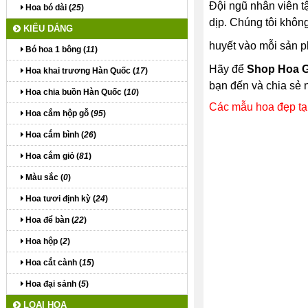
Đội ngũ nhân viên t
Hoa bó dài (
25
)
dịp. Chúng tôi không
KIỂU DÁNG
huyết vào mỗi sản p
Bó hoa 1 bông (
11
)
Hãy để
Shop Hoa 
Hoa khai trương Hàn Quốc (
17
)
bạn đến và chia sẻ 
Hoa chia buồn Hàn Quốc (
10
)
Các mẫu hoa đẹp tạ
Hoa cắm hộp gỗ (
95
)
Hoa cắm bình (
26
)
Hoa cắm giỏ (
81
)
Màu sắc (
0
)
Hoa tươi định kỳ (
24
)
Hoa để bàn (
22
)
Hoa hộp (
2
)
Hoa cắt cành (
15
)
Hoa đại sảnh (
5
)
LOẠI HOA