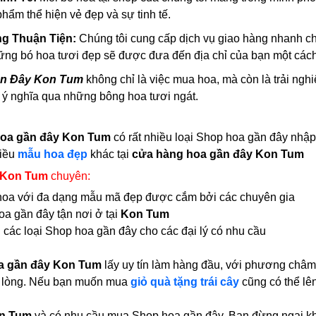
hẩm thể hiện vẻ đẹp và sự tinh tế.
ng Thuận Tiện:
Chúng tôi cung cấp dịch vụ giao hàng nhanh ch
ững bó hoa tươi đẹp sẽ được đưa đến địa chỉ của bạn một các
n Đây Kon Tum
không chỉ là việc mua hoa, mà còn là trải nghi
 ý nghĩa qua những bông hoa tươi ngát.
oa gần đây Kon Tum
có rất nhiều loại Shop hoa gần đây nhậ
iều
mẫu hoa đẹp
khác tại
cửa hàng hoa gần đây Kon Tum
 Kon Tum
chuyên:
i hoa với đa dạng mẫu mã đẹp được cắm bởi các chuyên gia
a gần đây tận nơi ở tại
Kon Tum
 các loại Shop hoa gần đây cho các đại lý có nhu cầu
a gần đây Kon Tum
lấy uy tín làm hàng đầu, với phương châm
i lòng. Nếu bạn muốn mua
giỏ quà tặng trái cây
cũng có thể lê
n Tum
và có nhu cầu mua Shop hoa gần đây, Bạn đừng ngại khoả