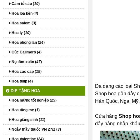
Cấm tú cầu (
10
)
Hoa loa kèn (
4
)
Hoa salem (
3
)
Hoa ly (
10
)
Hoa phong lan (
24
)
Cúc Calimero (
4
)
Nụ tầm xuân (
47
)
Hoa cao cấp (
19
)
Hoa tulip (
4
)
Đa dạng các loại Sh
DỊP TẶNG HOA
Shop hoa gần đây chí
Hoa mừng tốt nghiệp (
25
)
Hàn Quốc, Nga, Mỹ, P
Hoa tặng mẹ (
1
)
Cửa hàng
Shop ho
Hoa giáng sinh (
11
)
đây hàng nhập khẩu 
Ngày thầy thuốc VN 27/2 (
3
)
Hoa Valentine (
24
)