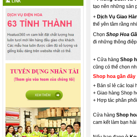
LINK
tạo nên những sản p
+
Dịch Vụ Giao Hà
thể yên tâm rằng nh
Chọn
Shop Hoa Gầ
đi những thông điệp
+ Cửa hàng
Shop h
cũng có thể chọn nh
Shop hoa gần đây
+ Bán sỉ lẻ các loạ
+ Giao hàng Shop ho
+ Hợp tác phân phối
Cửa hàng
Shop ho
cam kết làm bạn hà
Nếu bạn đang ở
Ko