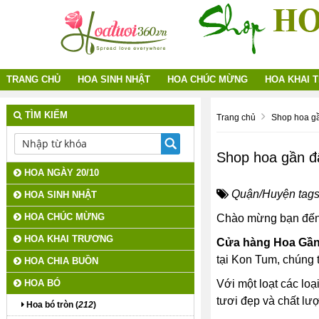
TRANG CHỦ
HOA SINH NHẬT
HOA CHÚC MỪNG
HOA KHAI 
TÌM KIẾM
Trang chủ
Shop hoa g
Shop hoa gần 
HOA NGÀY 20/10
Quận/Huyện tags
HOA SINH NHẬT
HOA CHÚC MỪNG
Chào mừng bạn đến
HOA KHAI TRƯƠNG
Cửa hàng Hoa Gầ
tại Kon Tum, chúng 
HOA CHIA BUỒN
HOA BÓ
Với một loạt các loạ
tươi đẹp và chất lượ
Hoa bó tròn (
212
)