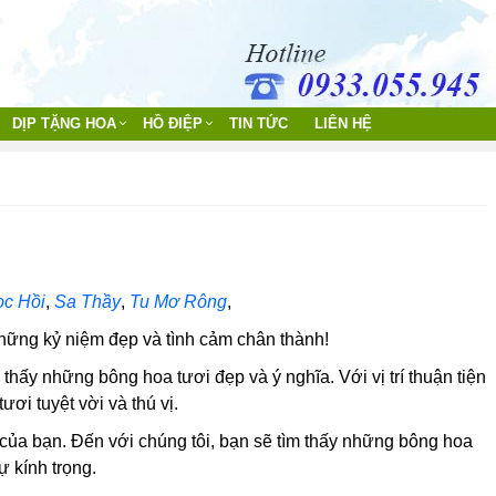
DỊP TẶNG HOA
HỒ ĐIỆP
TIN TỨC
LIÊN HỆ
c Hồi
,
Sa Thầy
,
Tu Mơ Rông
,
hững kỷ niệm đẹp và tình cảm chân thành!
 thấy những bông hoa tươi đẹp và ý nghĩa. Với vị trí thuận tiện
i tuyệt vời và thú vị.
u của bạn. Đến với chúng tôi, bạn sẽ tìm thấy những bông hoa
ự kính trọng.