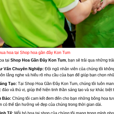
 mua hoa tại Shop hoa gần đây Kon Tum
oa tại
Shop Hoa Gần Đây Kon Tum
, bạn sẽ trải qua những tr
Tư Vấn Chuyên Nghiệp:
Đội ngũ nhân viên của chúng tôi khôn
luôn lắng nghe và hiểu rõ nhu cầu của bạn để giúp bạn chọn nh
áng Tạo:
Tại Shop Hoa Gần Đây Kon Tum, chúng tôi luôn mang 
áo và thú vị, giúp thể hiện tinh thần sáng tạo và sự khác biệt
m Bảo:
Chúng tôi cam kết đem đến cho bạn những bông hoa tươ
bạn có thể tận hưởng vẻ đẹp của chúng trong thời gian dài.
inh Tế:
Mỗi bó hoa tại shop của chúng tôi mang trong mình phong