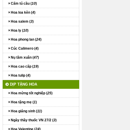
Cấm tú cầu (
10
)
Hoa loa kèn (
4
)
Hoa salem (
3
)
Hoa ly (
10
)
Hoa phong lan (
24
)
Cúc Calimero (
4
)
Nụ tầm xuân (
47
)
Hoa cao cấp (
19
)
Hoa tulip (
4
)
DỊP TẶNG HOA
Hoa mừng tốt nghiệp (
25
)
Hoa tặng mẹ (
1
)
Hoa giáng sinh (
11
)
Ngày thầy thuốc VN 27/2 (
3
)
Hoa Valentine (
24
)