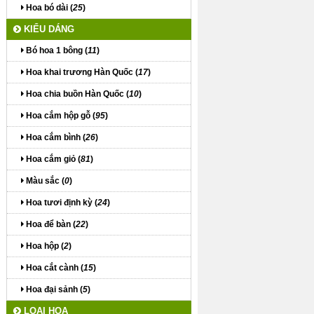
Hoa bó dài (
25
)
KIỂU DÁNG
Bó hoa 1 bông (
11
)
Hoa khai trương Hàn Quốc (
17
)
Hoa chia buồn Hàn Quốc (
10
)
Hoa cắm hộp gỗ (
95
)
Hoa cắm bình (
26
)
Hoa cắm giỏ (
81
)
Màu sắc (
0
)
Hoa tươi định kỳ (
24
)
Hoa để bàn (
22
)
Hoa hộp (
2
)
Hoa cắt cành (
15
)
Hoa đại sảnh (
5
)
LOẠI HOA