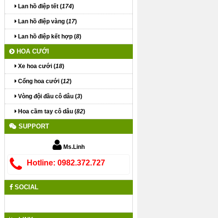
Lan hồ điệp tết (
174
)
Lan hồ điệp vàng (
17
)
Lan hồ điệp kết hợp (
8
)
HOA CƯỚI
Xe hoa cưới (
18
)
Cổng hoa cưới (
12
)
Vòng đội đầu cô dâu (
3
)
Hoa cầm tay cô dâu (
82
)
SUPPORT
Ms.Linh
Hotline: 0982.372.727
SOCIAL