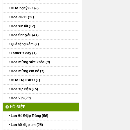
HOA ngaỳ 8/3 (
8
)
Hoa 20/11 (
11
)
Hoa xin lỗi (
17
)
Hoa tình yêu (
41
)
Quà tặng kèm (
1
)
Father’s day (
1
)
Hoa mừng sức khỏe (
0
)
Hoa mừng em bé (
1
)
HOA ĐẠI BIỂU (
1
)
Hoa sự kiện (
15
)
Hoa Vip (
29
)
HỒ ĐIỆP
Lan Hồ Điệp Trắng (
50
)
Lan hồ điệp tím (
28
)