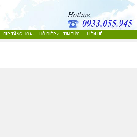
DỊP TẶNG HOA
HỒ ĐIỆP
TIN TỨC
LIÊN HỆ