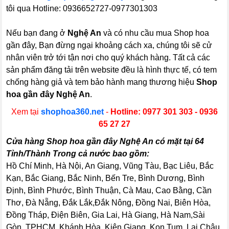
tôi qua Hotline: 0936652727-0977301303
Nếu bạn đang ở
Nghệ An
và có nhu cầu mua Shop hoa
gần đây, Bạn đừng ngại khoảng cách xa, chúng tôi sẽ cử
nhân viên trở tới tận nơi cho quý khách hàng. Tất cả các
sản phẩm đăng tải trên website đều là hình thực tế, có tem
chống hàng giả và tem bảo hành mang thương hiệu
Shop
hoa gần đây Nghệ An
.
Xem tại
shophoa360.net
-
Hotline: 0977 301 303 - 0936
65 27 27
Cửa hàng Shop hoa gần đây Nghệ An có mặt tại 64
Tỉnh/Thành Trong cả nước bao gồm:
Hồ Chí Minh, Hà Nội, An Giang, Vũng Tàu, Bạc Liêu, Bắc
Kạn, Bắc Giang, Bắc Ninh, Bến Tre, Bình Dương, Bình
Định, Bình Phước, Bình Thuận, Cà Mau, Cao Bằng, Cần
Thơ, Đà Nẵng, Đắk Lắk,Đắk Nông, Đồng Nai, Biên Hòa,
Đồng Tháp, Điện Biên, Gia Lai, Hà Giang, Hà Nam,Sài
Gòn, TPHCM, Khánh Hòa, Kiên Giang, Kon Tum, Lai Châu,