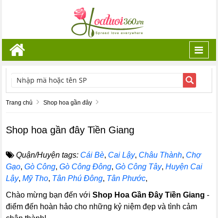
Toggl
navig
TÌM KIẾM
Trang chủ
Shop hoa gần đây
Shop hoa gần đây Tiền Giang
Quận/Huyện tags:
Cái Bè
,
Cai Lậy
,
Châu Thành
,
Chợ
Gạo
,
Gò Công
,
Gò Công Đông
,
Gò Công Tây
,
Huyện Cai
Lậy
,
Mỹ Tho
,
Tân Phú Đông
,
Tân Phước
,
Chào mừng bạn đến với
Shop Hoa Gần Đây Tiền Giang
-
điểm đến hoàn hảo cho những kỷ niệm đẹp và tình cảm