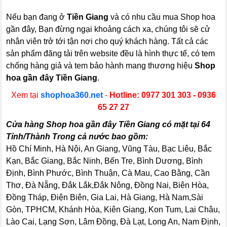
Nếu bạn đang ở
Tiền Giang
và có nhu cầu mua Shop hoa
gần đây, Bạn đừng ngại khoảng cách xa, chúng tôi sẽ cử
nhân viên trở tới tận nơi cho quý khách hàng. Tất cả các
sản phẩm đăng tải trên website đều là hình thực tế, có tem
chống hàng giả và tem bảo hành mang thương hiệu
Shop
hoa gần đây Tiền Giang
.
Xem tại
shophoa360.net
-
Hotline: 0977 301 303 - 0936
65 27 27
Cửa hàng Shop hoa gần đây Tiền Giang có mặt tại 64
Tỉnh/Thành Trong cả nước bao gồm:
Hồ Chí Minh, Hà Nội, An Giang, Vũng Tàu, Bạc Liêu, Bắc
Kạn, Bắc Giang, Bắc Ninh, Bến Tre, Bình Dương, Bình
Định, Bình Phước, Bình Thuận, Cà Mau, Cao Bằng, Cần
Thơ, Đà Nẵng, Đắk Lắk,Đắk Nông, Đồng Nai, Biên Hòa,
Đồng Tháp, Điện Biên, Gia Lai, Hà Giang, Hà Nam,Sài
Gòn, TPHCM, Khánh Hòa, Kiên Giang, Kon Tum, Lai Châu,
Lào Cai, Lạng Sơn, Lâm Đồng, Đà Lạt, Long An, Nam Định,