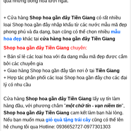
qua những bông hoa tươi ngát.
+ Cửa hàng
Shop hoa gần đây Tiền Giang
có rất nhiều
loại Shop hoa gần đây nhập khẩu từ các nước mẫu mã đẹp
phong phú và đa dạng, bạn cũng có thể chọn nhiều
mẫu
hoa đẹp
khác tại
cửa hàng hoa gần đây Tiền Giang
Shop hoa gần đây Tiền Giang
chuyên:
+ Bán sỉ lẻ các loại hoa với đa dạng mẫu mã đẹp được cắm
bởi các chuyên gia
+ Giao hàng Shop hoa gần đây tận nơi ở tại
Tiền Giang
+ Hợp tác phân phối các loại Shop hoa gần đây cho các đại
lý có nhu cầu
Cửa hàng
Shop hoa gần đây Tiền Giang
lấy uy tín làm
hàng đầu, với phương châm "
một chữ tín - vạn niềm tin
",
Shop hoa gần đây Tiền Giang
cam kết làm bạn hài lòng.
Nếu bạn muốn mua
giỏ quà tặng trái cây
cũng có thể lên
hệ chung tôi qua Hotline: 0936652727-0977301303