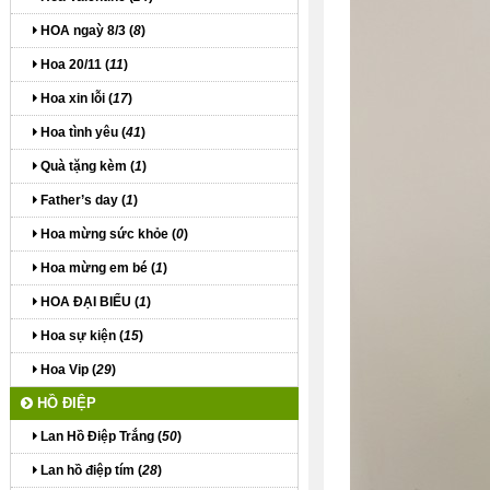
HOA ngaỳ 8/3 (
8
)
Hoa 20/11 (
11
)
Hoa xin lỗi (
17
)
Hoa tình yêu (
41
)
Quà tặng kèm (
1
)
Father’s day (
1
)
Hoa mừng sức khỏe (
0
)
Hoa mừng em bé (
1
)
HOA ĐẠI BIỂU (
1
)
Hoa sự kiện (
15
)
Hoa Vip (
29
)
HỒ ĐIỆP
Lan Hồ Điệp Trắng (
50
)
Lan hồ điệp tím (
28
)