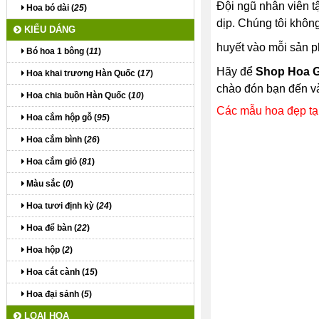
Đội ngũ nhân viên t
Hoa bó dài (
25
)
dịp. Chúng tôi không
KIỂU DÁNG
huyết vào mỗi sản p
Bó hoa 1 bông (
11
)
Hãy để
Shop Hoa G
Hoa khai trương Hàn Quốc (
17
)
chào đón bạn đến và
Hoa chia buồn Hàn Quốc (
10
)
Các mẫu hoa đẹp tạ
Hoa cắm hộp gỗ (
95
)
Hoa cắm bình (
26
)
Hoa cắm giỏ (
81
)
Màu sắc (
0
)
Hoa tươi định kỳ (
24
)
Hoa để bàn (
22
)
Hoa hộp (
2
)
Hoa cắt cành (
15
)
Hoa đại sảnh (
5
)
LOẠI HOA