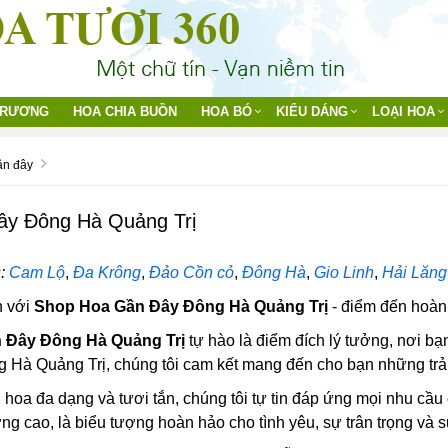
TRƯƠNG
HOA CHIA BUỒN
HOA BÓ
KIỂU DÁNG
LOẠI HOA
ần đây
ây Đông Hà Quảng Trị
:
Cam Lộ
,
Đa Krông
,
Đảo Cồn cỏ
,
Đông Hà
,
Gio Linh
,
Hải Lăng
 với
Shop Hoa Gần Đây Đông Hà Quảng Trị
- điểm đến hoàn
 Đây Đông Hà Quảng Trị
tự hào là điểm đích lý tưởng, nơi bạ
ông Hà Quảng Trị, chúng tôi cam kết mang đến cho bạn những trả
i hoa đa dạng và tươi tắn, chúng tôi tự tin đáp ứng mọi nhu cầ
ng cao, là biểu tượng hoàn hảo cho tình yêu, sự trân trọng và s