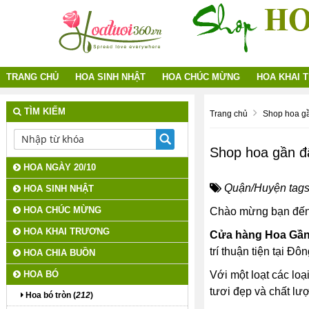
TRANG CHỦ
HOA SINH NHẬT
HOA CHÚC MỪNG
HOA KHAI 
TÌM KIẾM
Trang chủ
Shop hoa g
Shop hoa gần đ
HOA NGÀY 20/10
Quận/Huyện tags
HOA SINH NHẬT
HOA CHÚC MỪNG
Chào mừng bạn đến
HOA KHAI TRƯƠNG
Cửa hàng Hoa Gần
trí thuận tiện tại Đ
HOA CHIA BUỒN
HOA BÓ
Với một loạt các loạ
tươi đẹp và chất lượ
Hoa bó tròn (
212
)