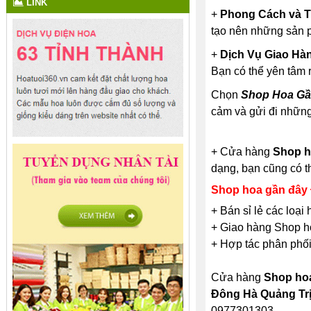
LINK
+
Phong Cách và T
tạo nên những sản p
+
Dịch Vụ Giao Hà
Bạn có thể yên tâm 
Chọn
Shop Hoa Gầ
cảm và gửi đi những
+ Cửa hàng
Shop h
dạng, bạn cũng có t
Shop hoa gần đây
+ Bán sỉ lẻ các loạ
+ Giao hàng Shop ho
+ Hợp tác phân phối
Cửa hàng
Shop hoa
Đông Hà Quảng Tr
0977301303