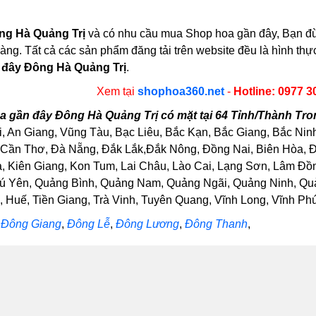
ng Hà Quảng Trị
và có nhu cầu mua Shop hoa gần đây, Bạn đừng
àng. Tất cả các sản phẩm đăng tải trên website đều là hình th
 đây Đông Hà Quảng Trị
.
Xem tại
shophoa360.net
-
Hotline: 0977 3
 gần đây Đông Hà Quảng Trị có mặt tại 64 Tỉnh/Thành Tr
, An Giang, Vũng Tàu, Bạc Liêu, Bắc Kạn, Bắc Giang, Bắc Nin
Cần Thơ, Đà Nẵng, Đắk Lắk,Đắk Nông, Đồng Nai, Biên Hòa, Đồ
Kiên Giang, Kon Tum, Lai Châu, Lào Cai, Lạng Sơn, Lâm Đồng
ú Yên, Quảng Bình, Quảng Nam, Quảng Ngãi, Quảng Ninh, Quảng
Huế, Tiền Giang, Trà Vinh, Tuyên Quang, Vĩnh Long, Vĩnh Phúc
Đông Giang
,
Đông Lễ
,
Đông Lương
,
Đông Thanh
,