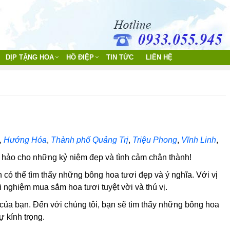
DỊP TẶNG HOA
HỒ ĐIỆP
TIN TỨC
LIÊN HỆ
,
Hướng Hóa
,
Thành phố Quảng Trị
,
Triệu Phong
,
Vĩnh Linh
,
 hảo cho những kỷ niệm đẹp và tình cảm chân thành!
n có thể tìm thấy những bông hoa tươi đẹp và ý nghĩa. Với vị
i nghiệm mua sắm hoa tươi tuyệt vời và thú vị.
u của bạn. Đến với chúng tôi, bạn sẽ tìm thấy những bông hoa
ự kính trọng.