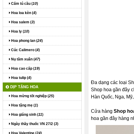
Cấm tú cầu (
10
)
Hoa loa kèn (
4
)
Hoa salem (
3
)
Hoa ly (
10
)
Hoa phong lan (
24
)
Cúc Calimero (
4
)
Nụ tầm xuân (
47
)
Hoa cao cấp (
19
)
Hoa tulip (
4
)
Đa dạng các loại Sh
DỊP TẶNG HOA
Shop hoa gần đây chí
Hoa mừng tốt nghiệp (
25
)
Hàn Quốc, Nga, Mỹ, P
Hoa tặng mẹ (
1
)
Cửa hàng
Shop hoa
Hoa giáng sinh (
11
)
hoa gần đây hàng n
Ngày thầy thuốc VN 27/2 (
3
)
Hoa Valentine (
24
)