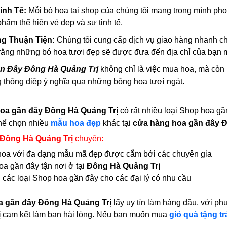
inh Tế:
Mỗi bó hoa tại shop của chúng tôi mang trong mình phong
hẩm thể hiện vẻ đẹp và sự tinh tế.
ng Thuận Tiện:
Chúng tôi cung cấp dịch vụ giao hàng nhanh ch
rằng những bó hoa tươi đẹp sẽ được đưa đến địa chỉ của bạn 
n Đây Đông Hà Quảng Trị
không chỉ là việc mua hoa, mà còn là
 thông điệp ý nghĩa qua những bông hoa tươi ngát.
oa gần đây Đông Hà Quảng Trị
có rất nhiều loại Shop hoa g
hể chọn nhiều
mẫu hoa đẹp
khác tại
cửa hàng hoa gần đây Đ
 Đông Hà Quảng Trị
chuyên:
i hoa với đa dạng mẫu mã đẹp được cắm bởi các chuyên gia
a gần đây tận nơi ở tại
Đông Hà Quảng Trị
 các loại Shop hoa gần đây cho các đại lý có nhu cầu
 gần đây Đông Hà Quảng Trị
lấy uy tín làm hàng đầu, với p
ị
cam kết làm bạn hài lòng. Nếu bạn muốn mua
giỏ quà tặng tr