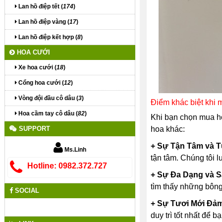
Lan hồ điệp tết (
174
)
Lan hồ điệp vàng (
17
)
Lan hồ điệp kết hợp (
8
)
HOA CƯỚI
Xe hoa cưới (
18
)
Cổng hoa cưới (
12
)
Vòng đội đầu cô dâu (
3
)
Điểm khác biệt khi
Hoa cầm tay cô dâu (
82
)
Khi bạn chọn mua h
SUPPORT
hoa khác:
+ Sự Tận Tâm và 
Ms.Linh
tận tâm. Chúng tôi 
Hotline: 0982.372.727
+ Sự Đa Dạng và S
tìm thấy những bông 
SOCIAL
+ Sự Tươi Mới Đả
duy trì tốt nhất để 