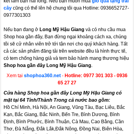
kết làm bạn hài lòng. Nếu bạn muốn mua
giỏ quà tặng trái
cây
cũng có thể lên hệ chung tôi qua Hotline: 0936652727-
0977301303
Nếu bạn đang ở
Long Mỹ Hậu Giang
và có nhu cầu mua
Shop hoa gần đây, Bạn đừng ngại khoảng cách xa, chúng
tôi sẽ cử nhân viên trở tới tận nơi cho quý khách hàng. Tất
cả các sản phẩm đăng tải trên website đều là hình thực tế,
có tem chống hàng giả và tem bảo hành mang thương hiệu
Shop hoa gần đây Long Mỹ Hậu Giang
.
Xem tại
shophoa360.net
-
Hotline: 0977 301 303 - 0936
65 27 27
Cửa hàng Shop hoa gần đây Long Mỹ Hậu Giang có
mặt tại 64 Tỉnh/Thành Trong cả nước bao gồm:
Hồ Chí Minh, Hà Nội, An Giang, Vũng Tàu, Bạc Liêu, Bắc
Kạn, Bắc Giang, Bắc Ninh, Bến Tre, Bình Dương, Bình
Định, Bình Phước, Bình Thuận, Cà Mau, Cao Bằng, Cần
Thơ, Đà Nẵng, Đắk Lắk,Đắk Nông, Đồng Nai, Biên Hòa,