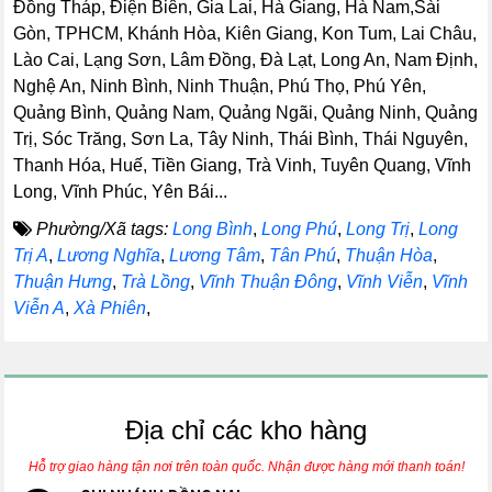
Đồng Tháp, Điện Biên, Gia Lai, Hà Giang, Hà Nam,Sài
Gòn, TPHCM, Khánh Hòa, Kiên Giang, Kon Tum, Lai Châu,
Lào Cai, Lạng Sơn, Lâm Đồng, Đà Lạt, Long An, Nam Định,
Nghệ An, Ninh Bình, Ninh Thuận, Phú Thọ, Phú Yên,
Quảng Bình, Quảng Nam, Quảng Ngãi, Quảng Ninh, Quảng
Trị, Sóc Trăng, Sơn La, Tây Ninh, Thái Bình, Thái Nguyên,
Thanh Hóa, Huế, Tiền Giang, Trà Vinh, Tuyên Quang, Vĩnh
Long, Vĩnh Phúc, Yên Bái...
Phường/Xã tags:
Long Bình
,
Long Phú
,
Long Trị
,
Long
Trị A
,
Lương Nghĩa
,
Lương Tâm
,
Tân Phú
,
Thuận Hòa
,
Thuận Hưng
,
Trà Lồng
,
Vĩnh Thuận Đông
,
Vĩnh Viễn
,
Vĩnh
Viễn A
,
Xà Phiên
,
Địa chỉ các kho hàng
Hỗ trợ giao hàng tận nơi trên toàn quốc. Nhận được hàng mới thanh toán!