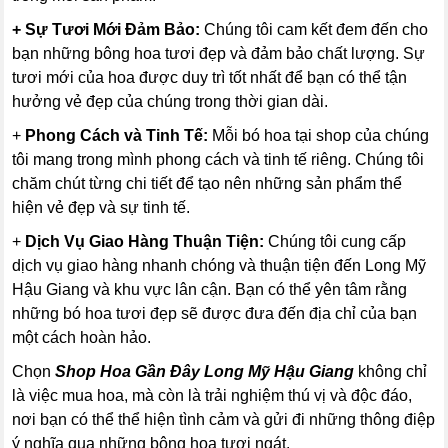
+ Sự Tươi Mới Đảm Bảo:
Chúng tôi cam kết đem đến cho
bạn những bông hoa tươi đẹp và đảm bảo chất lượng. Sự
tươi mới của hoa được duy trì tốt nhất để bạn có thể tận
hưởng vẻ đẹp của chúng trong thời gian dài.
+
Phong Cách và Tinh Tế:
Mỗi bó hoa tại shop của chúng
tôi mang trong mình phong cách và tinh tế riêng. Chúng tôi
chăm chút từng chi tiết để tạo nên những sản phẩm thể
hiện vẻ đẹp và sự tinh tế.
+
Dịch Vụ Giao Hàng Thuận Tiện:
Chúng tôi cung cấp
dịch vụ giao hàng nhanh chóng và thuận tiện đến Long Mỹ
Hậu Giang và khu vực lân cận. Bạn có thể yên tâm rằng
những bó hoa tươi đẹp sẽ được đưa đến địa chỉ của bạn
một cách hoàn hảo.
Chọn
Shop Hoa Gần Đây Long Mỹ Hậu Giang
không chỉ
là việc mua hoa, mà còn là trải nghiệm thú vị và độc đáo,
nơi bạn có thể thể hiện tình cảm và gửi đi những thông điệp
ý nghĩa qua những bông hoa tươi ngát.