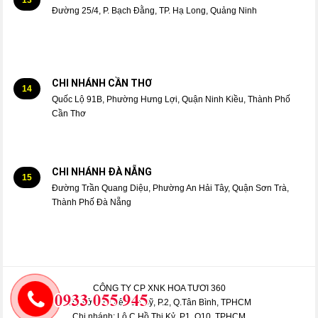
13
Đường 25/4, P. Bạch Đằng, TP. Hạ Long, Quảng Ninh
CHI NHÁNH CẦN THƠ
14
Quốc Lộ 91B, Phường Hưng Lợi, Quận Ninh Kiều, Thành Phố
Cần Thơ
CHI NHÁNH ĐÀ NẴNG
15
Đường Trần Quang Diệu, Phường An Hải Tây, Quận Sơn Trà,
Thành Phố Đà Nẵng
CÔNG TY CP XNK HOA TƯƠI 360
Trụ sở: 413 Lê Văn Sỹ, P.2, Q.Tân Bình, TPHCM
Chi nhánh: Lô C Hồ Thị Kỷ, P1, Q10, TPHCM