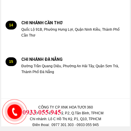
CHI NHÁNH CẦN THƠ
14
Quốc Lộ 91B, Phường Hưng Lợi, Quận Ninh Kiều, Thành Phố
Cần Thơ
CHI NHÁNH ĐÀ NẴNG
15
Đường Trần Quang Diệu, Phường An Hải Tây, Quận Sơn Trà,
Thành Phố Đà Nẵng
CÔNG TY CP XNK HOA TƯƠI 360
Trụ sở: 413 Lê Văn Sỹ, P.2, Q.Tân Bình, TPHCM
Chi nhánh: Lô C Hồ Thị Kỷ, P1, Q10, TPHCM
Điện thoại: 0977 301 303 - 0933 055 945