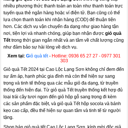
nhiều phương thức thanh toán an toàn như thanh toán trực
tuyến qua thẻ ngân hàng hoặc ví điện tử. Bạn cũng có thể
lựa chọn thanh toán khi nhận hàng (COD) để thuận tiện
hơn. Các dịch vụ vận chuyển đa dạng như giao hàng tận
nơi, tiện lợi và nhanh chóng, giúp bạn nhận được
giỏ quà
Tết
trong thời gian ngắn nhất và an tâm về chất lượng cũng
như đảm bảo sự hài lòng về dịch vụ.
Xem tại:
G
iỏ quà tết
-
Hotline: 0936 65 27 27 - 0977 301
303
Giỏ quà Tết 2024 tại Cao Lộc Lạng Sơn không chỉ đem đến
sự ấm áp, hạnh phúc gia đình mà còn thể hiện sự sang
trọng và tinh tế thông qua các mẫu giỏ đa dạng, từ truyền
thống đến hiện đại. Từ giỏ quà Tết truyền thống kết hợp đủ
loại trái cây tươi ngon đến giỏ hộp gỗ sang trọng đi kèm
các sản phẩm đặc biệt, và giỏ quà Tết hộp socola và bánh
kẹo cao cấp, đều thể hiện sự quan tâm và tinh tế từ người
tặng.
Shop bán giỏ quà tết Cao Lộc Lạng Sơn, kính mời độc giả