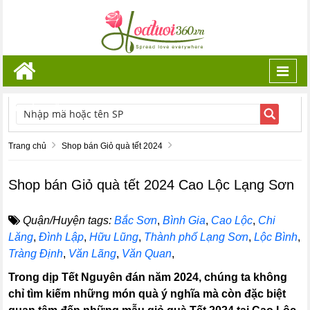
Toggl
navig
TÌM KIẾM
Trang chủ
Shop bán Giỏ quà tết 2024
Shop bán Giỏ quà tết 2024 Cao Lộc Lạng Sơn
Quận/Huyện tags:
Bắc Sơn
,
Bình Gia
,
Cao Lộc
,
Chi
Lăng
,
Đình Lập
,
Hữu Lũng
,
Thành phố Lạng Sơn
,
Lộc Bình
,
Tràng Định
,
Văn Lãng
,
Văn Quan
,
Trong dịp Tết Nguyên đán năm 2024, chúng ta không
chỉ tìm kiếm những món quà ý nghĩa mà còn đặc biệt