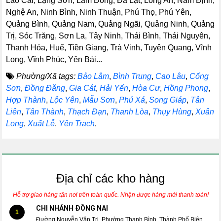
Lào Cai, Lạng Sơn, Lâm Đồng, Đà Lạt, Long An, Nam Định,
Nghệ An, Ninh Bình, Ninh Thuận, Phú Thọ, Phú Yên,
Quảng Bình, Quảng Nam, Quảng Ngãi, Quảng Ninh, Quảng
Trị, Sóc Trăng, Sơn La, Tây Ninh, Thái Bình, Thái Nguyên,
Thanh Hóa, Huế, Tiền Giang, Trà Vinh, Tuyên Quang, Vĩnh
Long, Vĩnh Phúc, Yên Bái...
Phường/Xã tags:
Bảo Lâm
,
Bình Trung
,
Cao Lâu
,
Cống
Sơn
,
Đồng Đăng
,
Gia Cát
,
Hải Yến
,
Hòa Cư
,
Hồng Phong
,
Hợp Thành
,
Lộc Yên
,
Mẫu Sơn
,
Phú Xá
,
Song Giáp
,
Tân
Liên
,
Tân Thành
,
Thạch Đạn
,
Thanh Lòa
,
Thụy Hùng
,
Xuân
Long
,
Xuất Lễ
,
Yên Trạch
,
Địa chỉ các kho hàng
Hỗ trợ giao hàng tận nơi trên toàn quốc. Nhận được hàng mới thanh toán!
CHI NHÁNH ĐỒNG NAI
1
Đường Nguyễn Văn Trị, Phường Thanh Bình, Thành Phố Biên