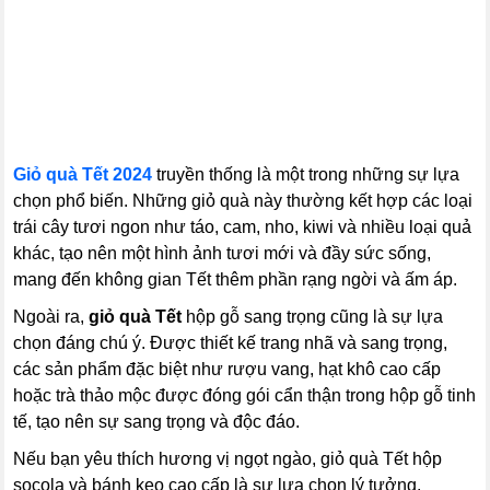
Giỏ quà Tết 2024
truyền thống là một trong những sự lựa
chọn phổ biến. Những giỏ quà này thường kết hợp các loại
trái cây tươi ngon như táo, cam, nho, kiwi và nhiều loại quả
khác, tạo nên một hình ảnh tươi mới và đầy sức sống,
mang đến không gian Tết thêm phần rạng ngời và ấm áp.
Ngoài ra,
giỏ quà Tết
hộp gỗ sang trọng cũng là sự lựa
chọn đáng chú ý. Được thiết kế trang nhã và sang trọng,
các sản phẩm đặc biệt như rượu vang, hạt khô cao cấp
hoặc trà thảo mộc được đóng gói cẩn thận trong hộp gỗ tinh
tế, tạo nên sự sang trọng và độc đáo.
Nếu bạn yêu thích hương vị ngọt ngào, giỏ quà Tết hộp
socola và bánh kẹo cao cấp là sự lựa chọn lý tưởng.