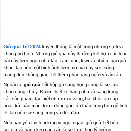
Giỏ quà Tết 2024
truyền thống là một trong những sự lựa
chọn phổ biến. Những giỏ quà này thường kết hợp các loại
trái cây tươi ngon như táo, cam, nho, kiwi và nhiều loại quả
khác, tạo nên một hình ảnh tươi mới và đầy sức sống,
mang đến không gian Tết thêm phần rạng ngời và ấm áp.
Ngoài ra,
giỏ quà Tết
hộp gỗ sang trọng cũng là sự lựa
chọn đáng chú ý. Được thiết kế trang nhã và sang trọng,
các sản phẩm đặc biệt như rượu vang, hạt khô cao cấp
hoặc trà thảo mộc được đóng gói cẩn thận trong hộp gỗ tinh
tế, tạo nên sự sang trọng và độc đáo.
Nếu bạn yêu thích hương vị ngọt ngào, giỏ quà Tết hộp
socola và bánh kẹo cao cấp là sự lựa chọn lý tưởng.