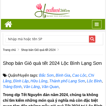
Toggl
navig
TÌM KIẾM
Trang chủ
Shop bán Giỏ quà tết 2024
Shop bán Giỏ quà tết 2024 Lộc Bình Lạng Sơn
Quận/Huyện tags:
Bắc Sơn
,
Bình Gia
,
Cao Lộc
,
Chi
Lăng
,
Đình Lập
,
Hữu Lũng
,
Thành phố Lạng Sơn
,
Lộc Bình
,
Tràng Định
,
Văn Lãng
,
Văn Quan
,
Trong dịp Tết Nguyên đán năm 2024, chúng ta không
chỉ tìm kiếm những món quà ý nghĩa mà còn đặc biệt