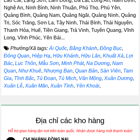
Lào Cai, Lạng Sơn, Lâm Đồng, Đà Lạt, Long An, Nam Định,
Nghệ An, Ninh Bình, Ninh Thuận, Phú Thọ, Phú Yên,
Quảng Bình, Quảng Nam, Quảng Ngãi, Quảng Ninh, Quảng
Trị, Sóc Trăng, Sơn La, Tây Ninh, Thái Bình, Thái Nguyên,
Thanh Hóa, Huế, Tiền Giang, Trà Vinh, Tuyên Quang, Vĩnh
Long, Vĩnh Phúc, Yên Bái...
Phường/Xã tags:
Ái Quốc
,
Bằng Khánh
,
Đồng Bục
,
Đông Quan
,
Hiệp Hạ
,
Hữu Khánh
,
Hữu Lân
,
Khuất Xá
,
Lợi
Bác
,
Lục Thôn
,
Mẫu Sơn
,
Minh Phát
,
Na Dương
,
Nam
Quan
,
Như Khuê
,
Nhượng Bạn
,
Quan Bản
,
Sàn Viên
,
Tam
Gia
,
Tĩnh Bắc
,
Tú Đoạn
,
Tú Mịch
,
Vân Mộng
,
Xuân Dương
,
Xuân Lễ
,
Xuân Mãn
,
Xuân Tình
,
Yên Khoái
,
Địa chỉ các kho hàng
Hỗ trợ giao hàng tận nơi trên toàn quốc. Nhận được hàng mới thanh toán!
CHI NHÁNH ĐỒNG NAI