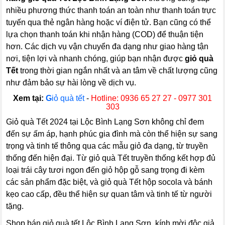
nhiều phương thức thanh toán an toàn như thanh toán trực
tuyến qua thẻ ngân hàng hoặc ví điện tử. Bạn cũng có thể
lựa chọn thanh toán khi nhận hàng (COD) để thuận tiện
hơn. Các dịch vụ vận chuyển đa dạng như giao hàng tận
nơi, tiện lợi và nhanh chóng, giúp bạn nhận được
giỏ quà
Tết
trong thời gian ngắn nhất và an tâm về chất lượng cũng
như đảm bảo sự hài lòng về dịch vụ.
Xem tại:
G
iỏ quà tết
-
Hotline: 0936 65 27 27 - 0977 301
303
Giỏ quà Tết 2024 tại Lộc Bình Lạng Sơn không chỉ đem
đến sự ấm áp, hạnh phúc gia đình mà còn thể hiện sự sang
trọng và tinh tế thông qua các mẫu giỏ đa dạng, từ truyền
thống đến hiện đại. Từ giỏ quà Tết truyền thống kết hợp đủ
loại trái cây tươi ngon đến giỏ hộp gỗ sang trọng đi kèm
các sản phẩm đặc biệt, và giỏ quà Tết hộp socola và bánh
kẹo cao cấp, đều thể hiện sự quan tâm và tinh tế từ người
tặng.
Shop bán giỏ quà tết Lộc Bình Lạng Sơn, kính mời độc giả