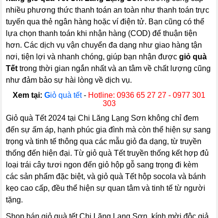
nhiều phương thức thanh toán an toàn như thanh toán trực
tuyến qua thẻ ngân hàng hoặc ví điện tử. Bạn cũng có thể
lựa chọn thanh toán khi nhận hàng (COD) để thuận tiện
hơn. Các dịch vụ vận chuyển đa dạng như giao hàng tận
nơi, tiện lợi và nhanh chóng, giúp bạn nhận được
giỏ quà
Tết
trong thời gian ngắn nhất và an tâm về chất lượng cũng
như đảm bảo sự hài lòng về dịch vụ.
Xem tại:
G
iỏ quà tết
-
Hotline: 0936 65 27 27 - 0977 301
303
Giỏ quà Tết 2024 tại Chi Lăng Lạng Sơn không chỉ đem
đến sự ấm áp, hạnh phúc gia đình mà còn thể hiện sự sang
trọng và tinh tế thông qua các mẫu giỏ đa dạng, từ truyền
thống đến hiện đại. Từ giỏ quà Tết truyền thống kết hợp đủ
loại trái cây tươi ngon đến giỏ hộp gỗ sang trọng đi kèm
các sản phẩm đặc biệt, và giỏ quà Tết hộp socola và bánh
kẹo cao cấp, đều thể hiện sự quan tâm và tinh tế từ người
tặng.
Shop bán giỏ quà tết Chi Lăng Lạng Sơn, kính mời độc giả