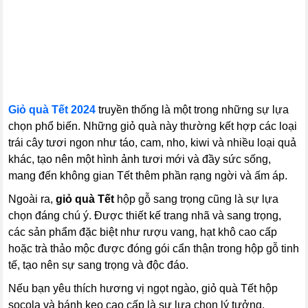
Giỏ quà Tết 2024
truyền thống là một trong những sự lựa
chọn phổ biến. Những giỏ quà này thường kết hợp các loại
trái cây tươi ngon như táo, cam, nho, kiwi và nhiều loại quả
khác, tạo nên một hình ảnh tươi mới và đầy sức sống,
mang đến không gian Tết thêm phần rạng ngời và ấm áp.
Ngoài ra,
giỏ quà Tết
hộp gỗ sang trọng cũng là sự lựa
chọn đáng chú ý. Được thiết kế trang nhã và sang trọng,
các sản phẩm đặc biệt như rượu vang, hạt khô cao cấp
hoặc trà thảo mộc được đóng gói cẩn thận trong hộp gỗ tinh
tế, tạo nên sự sang trọng và độc đáo.
Nếu bạn yêu thích hương vị ngọt ngào, giỏ quà Tết hộp
socola và bánh kẹo cao cấp là sự lựa chọn lý tưởng.