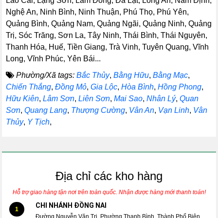
Lào Cai, Lạng Sơn, Lâm Đồng, Đà Lạt, Long An, Nam Định,
Nghệ An, Ninh Bình, Ninh Thuận, Phú Thọ, Phú Yên,
Quảng Bình, Quảng Nam, Quảng Ngãi, Quảng Ninh, Quảng
Trị, Sóc Trăng, Sơn La, Tây Ninh, Thái Bình, Thái Nguyên,
Thanh Hóa, Huế, Tiền Giang, Trà Vinh, Tuyên Quang, Vĩnh
Long, Vĩnh Phúc, Yên Bái...
Phường/Xã tags:
Bắc Thủy
,
Bằng Hữu
,
Bằng Mạc
,
Chiến Thắng
,
Đồng Mỏ
,
Gia Lộc
,
Hòa Bình
,
Hồng Phong
,
Hữu Kiên
,
Lâm Sơn
,
Liên Sơn
,
Mai Sao
,
Nhân Lý
,
Quan
Sơn
,
Quang Lang
,
Thượng Cường
,
Vân An
,
Vạn Linh
,
Vân
Thủy
,
Y Tịch
,
Địa chỉ các kho hàng
Hỗ trợ giao hàng tận nơi trên toàn quốc. Nhận được hàng mới thanh toán!
CHI NHÁNH ĐỒNG NAI
1
Đường Nguyễn Văn Trị, Phường Thanh Bình, Thành Phố Biên