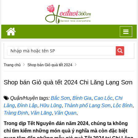
Toggl
navig
TÌM KIẾM
Trang chủ
Shop bán Giỏ quà tết 2024
Shop bán Giỏ quà tết 2024 Chi Lăng Lạng Sơn
Quận/Huyện tags:
Bắc Sơn
,
Bình Gia
,
Cao Lộc
,
Chi
Lăng
,
Đình Lập
,
Hữu Lũng
,
Thành phố Lạng Sơn
,
Lộc Bình
,
Tràng Định
,
Văn Lãng
,
Văn Quan
,
Trong dịp Tết Nguyên đán năm 2024, chúng ta không
chỉ tìm kiếm những món quà ý nghĩa mà còn đặc biệt