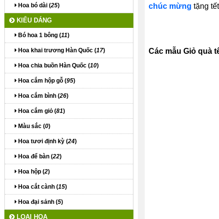
Hoa bó dài (
25
)
chúc mừng
tặng tết
KIỂU DÁNG
Bó hoa 1 bông (
11
)
Hoa khai trương Hàn Quốc (
17
)
C
ác mẫu Giỏ quà t
Hoa chia buồn Hàn Quốc (
10
)
Hoa cắm hộp gỗ (
95
)
Hoa cắm bình (
26
)
Hoa cắm giỏ (
81
)
Màu sắc (
0
)
Hoa tươi định kỳ (
24
)
Hoa để bàn (
22
)
Hoa hộp (
2
)
Hoa cắt cành (
15
)
Hoa đại sảnh (
5
)
LOẠI HOA