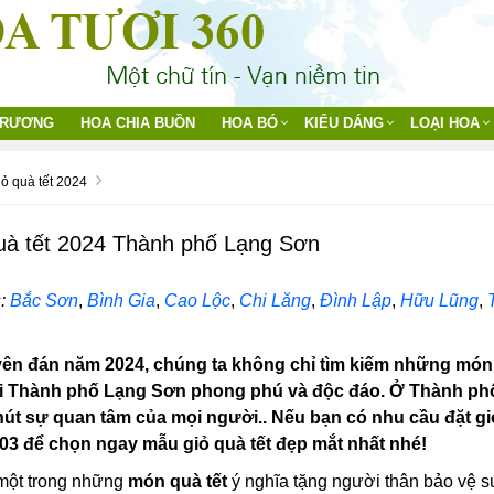
TRƯƠNG
HOA CHIA BUỒN
HOA BÓ
KIỂU DÁNG
LOẠI HOA
ỏ quà tết 2024
uà tết 2024 Thành phố Lạng Sơn
:
Bắc Sơn
,
Bình Gia
,
Cao Lộc
,
Chi Lăng
,
Đình Lập
,
Hữu Lũng
,
yên đán năm 2024, chúng ta không chỉ tìm kiếm những món
tại Thành phố Lạng Sơn phong phú và độc đáo. Ở Thành phố
út sự quan tâm của mọi người.. Nếu bạn có nhu cầu đặt giỏ
03 để chọn ngay mẫu giỏ quà tết đẹp mắt nhất nhé!
một trong những
món quà tết
ý nghĩa tặng người thân bảo vệ s