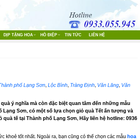
DỊP TẶNG HOA
HỒ ĐIỆP
TIN TỨC
LIÊN HỆ
Thành phố Lạng Sơn
,
Lộc Bình
,
Tràng Định
,
Văn Lãng
,
Văn
 quà ý nghĩa mà còn đặc biệt quan tâm đến những mẫu
 Lạng Sơn, có một số lựa chọn giỏ quà Tết ấn tượng và
 quà tế tại Thành phố Lạng Sơn, Hãy liên hệ hotline: 0936
ức khoẻ tốt nhất. Ngoài ra, bạn cũng có thể chọn các mẫu
hoa