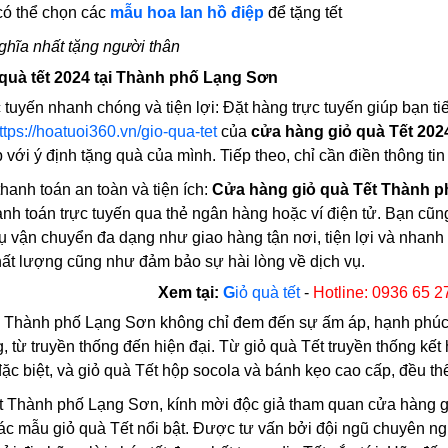
có thể chọn các
mẫu hoa lan hồ điệp
để tặng tết
ghĩa nhất tặng người thân
quà tết 2024 tại Thành phố Lạng Sơn
 tuyến nhanh chóng và tiện lợi: Đặt hàng trực tuyến giúp bạn t
ttps://hoatuoi360.vn/gio-qua-tet
của
cửa hàng giỏ quà Tết 202
 với ý định tặng quà của mình. Tiếp theo, chỉ cần điền thông ti
anh toán an toàn và tiện ích:
Cửa hàng giỏ quà Tết Thành 
anh toán trực tuyến qua thẻ ngân hàng hoặc ví điện tử. Bạn cũ
vụ vận chuyển đa dạng như giao hàng tận nơi, tiện lợi và nha
hất lượng cũng như đảm bảo sự hài lòng về dịch vụ.
Xem tại:
G
iỏ quà tết
-
Hotline: 0936 65 2
i Thành phố Lạng Sơn không chỉ đem đến sự ấm áp, hạnh phúc g
 từ truyền thống đến hiện đại. Từ giỏ quà Tết truyền thống kết 
c biệt, và giỏ quà Tết hộp socola và bánh kẹo cao cấp, đều thể
t Thành phố Lạng Sơn, kính mời độc giả tham quan cửa hàng gi
ác mẫu giỏ quà Tết nổi bật. Được tư vấn bởi đội ngũ chuyên n