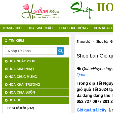
TRANG CHỦ
HOA SINH NHẬT
HOA CHÚC MỪNG
HOA KHAI 
TÌM KIẾM
Trang chủ
Shop bán Gi
Shop bán Giỏ q
HOA NGÀY 20/10
Quận/Huyện tags
HOA SINH NHẬT
Quan
,
HOA CHÚC MỪNG
Trong dịp Tết Ngu
HOA KHAI TRƯƠNG
giỏ quà Tết 2024 
HOA CHIA BUỒN
đa dạng đang thu h
HOA BÓ
652 727-0977 301 3
Hoa bó tròn (
212
)
Giỏ quà trái cây
là 