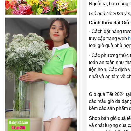
Ngoài ra, bạn cũng 
Giỏ quà tết 2023 ý n
Cách thức đặt Giỏ 
- Cách đặt hàng trực
truy cập trang web
h
loại giỏ quà phù hợp
- Các phương thức th
toán an toàn như th
tiện hơn. Các dịch 
nhất và an tâm về c
Giỏ quà Tết 2024 tạ
các mẫu giỏ đa dạng,
kèm các sản phẩm đặ
Shop bán giỏ quà tế
và chất lượng của c