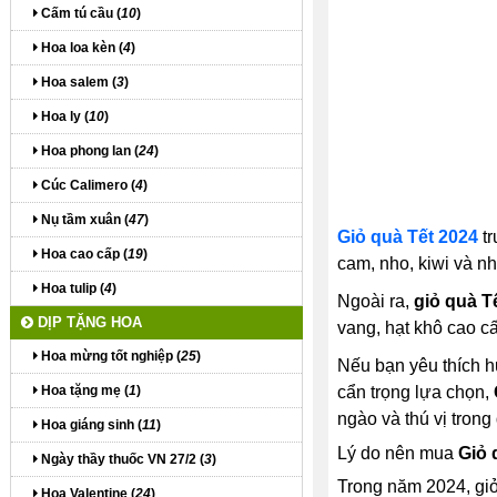
Cấm tú cầu (
10
)
Hoa loa kèn (
4
)
Hoa salem (
3
)
Hoa ly (
10
)
Hoa phong lan (
24
)
Cúc Calimero (
4
)
Nụ tầm xuân (
47
)
Giỏ quà Tết 2024
tr
Hoa cao cấp (
19
)
cam, nho, kiwi và n
Hoa tulip (
4
)
Ngoài ra,
giỏ quà T
DỊP TẶNG HOA
vang, hạt khô cao cấ
Hoa mừng tốt nghiệp (
25
)
Nếu bạn yêu thích h
Hoa tặng mẹ (
1
)
cẩn trọng lựa chọn,
ngào và thú vị trong 
Hoa giáng sinh (
11
)
Lý do nên mua
Giỏ 
Ngày thầy thuốc VN 27/2 (
3
)
Trong năm 2024, giỏ
Hoa Valentine (
24
)