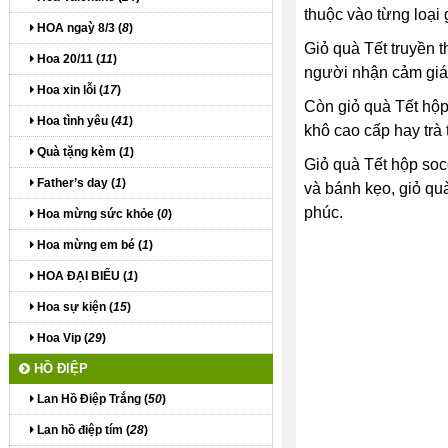
thuộc vào từng loại
HOA ngaỳ 8/3 (
8
)
Giỏ quà Tết truyền 
Hoa 20/11 (
11
)
người nhận cảm giá
Hoa xin lỗi (
17
)
Còn giỏ quà Tết hộp
Hoa tình yêu (
41
)
khô cao cấp hay trà 
Quà tặng kèm (
1
)
Giỏ quà Tết hộp soc
Father’s day (
1
)
và bánh kẹo, giỏ qu
phúc.
Hoa mừng sức khỏe (
0
)
Hoa mừng em bé (
1
)
HOA ĐẠI BIỂU (
1
)
Hoa sự kiện (
15
)
Hoa Vip (
29
)
HỒ ĐIỆP
Lan Hồ Điệp Trắng (
50
)
Lan hồ điệp tím (
28
)