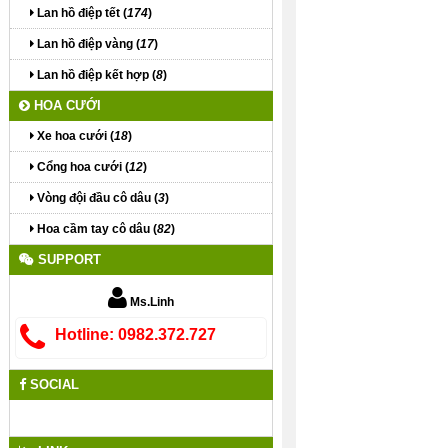
Lan hồ điệp tết (
174
)
Lan hồ điệp vàng (
17
)
Lan hồ điệp kết hợp (
8
)
HOA CƯỚI
Xe hoa cưới (
18
)
Cổng hoa cưới (
12
)
Vòng đội đầu cô dâu (
3
)
Hoa cầm tay cô dâu (
82
)
SUPPORT
Ms.Linh
Hotline: 0982.372.727
SOCIAL