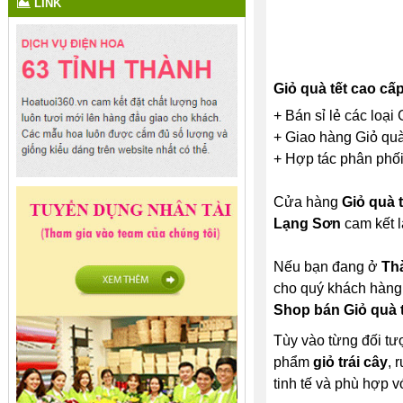
LINK
Giỏ quà tết cao c
+ Bán sỉ lẻ các loại
+ Giao hàng Giỏ quà 
+ Hợp tác phân phối 
Cửa hàng
Giỏ quà 
Lạng Sơn
cam kết l
Nếu bạn đang ở
Th
cho quý khách hàng.
Shop bán Giỏ quà 
Tùy vào từng đối tư
phẩm
giỏ trái cây
, 
tinh tế và phù hợp v