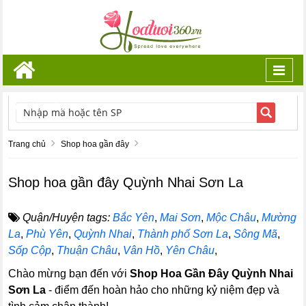
Toggl
navig
TÌM KIẾM
Trang chủ
Shop hoa gần đây
Shop hoa gần đây Quỳnh Nhai Sơn La
Quận/Huyện tags:
Bắc Yên
,
Mai Sơn
,
Mộc Châu
,
Mường
La
,
Phù Yên
,
Quỳnh Nhai
,
Thành phố Sơn La
,
Sông Mã
,
Sốp Cộp
,
Thuận Châu
,
Vân Hồ
,
Yên Châu
,
Chào mừng bạn đến với
Shop Hoa Gần Đây Quỳnh Nhai
Sơn La
- điểm đến hoàn hảo cho những kỷ niệm đẹp và