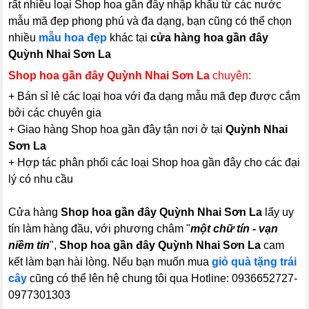
rất nhiều loại Shop hoa gần đây nhập khẩu từ các nước
mẫu mã đẹp phong phú và đa dạng, bạn cũng có thể chọn
nhiều
mẫu hoa đẹp
khác tại
cửa hàng hoa gần đây
Quỳnh Nhai Sơn La
Shop hoa gần đây Quỳnh Nhai Sơn La
chuyên:
+ Bán sỉ lẻ các loại hoa với đa dạng mẫu mã đẹp được cắm
bởi các chuyên gia
+ Giao hàng Shop hoa gần đây tận nơi ở tại
Quỳnh Nhai
Sơn La
+ Hợp tác phân phối các loại Shop hoa gần đây cho các đại
lý có nhu cầu
Cửa hàng
Shop hoa gần đây Quỳnh Nhai Sơn La
lấy uy
tín làm hàng đầu, với phương châm "
một chữ tín - vạn
niềm tin
",
Shop hoa gần đây Quỳnh Nhai Sơn La
cam
kết làm bạn hài lòng. Nếu bạn muốn mua
giỏ quà tặng trái
cây
cũng có thể lên hệ chung tôi qua Hotline: 0936652727-
0977301303