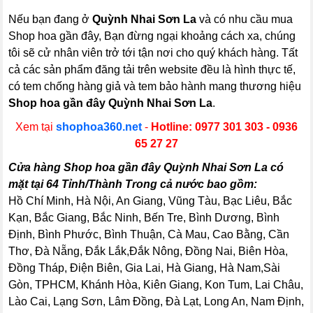
Nếu bạn đang ở
Quỳnh Nhai Sơn La
và có nhu cầu mua
Shop hoa gần đây, Bạn đừng ngại khoảng cách xa, chúng
tôi sẽ cử nhân viên trở tới tận nơi cho quý khách hàng. Tất
cả các sản phẩm đăng tải trên website đều là hình thực tế,
có tem chống hàng giả và tem bảo hành mang thương hiệu
Shop hoa gần đây Quỳnh Nhai Sơn La
.
Xem tại
shophoa360.net
-
Hotline: 0977 301 303 - 0936
65 27 27
Cửa hàng Shop hoa gần đây Quỳnh Nhai Sơn La có
mặt tại 64 Tỉnh/Thành Trong cả nước bao gồm:
Hồ Chí Minh, Hà Nội, An Giang, Vũng Tàu, Bạc Liêu, Bắc
Kạn, Bắc Giang, Bắc Ninh, Bến Tre, Bình Dương, Bình
Định, Bình Phước, Bình Thuận, Cà Mau, Cao Bằng, Cần
Thơ, Đà Nẵng, Đắk Lắk,Đắk Nông, Đồng Nai, Biên Hòa,
Đồng Tháp, Điện Biên, Gia Lai, Hà Giang, Hà Nam,Sài
Gòn, TPHCM, Khánh Hòa, Kiên Giang, Kon Tum, Lai Châu,
Lào Cai, Lạng Sơn, Lâm Đồng, Đà Lạt, Long An, Nam Định,