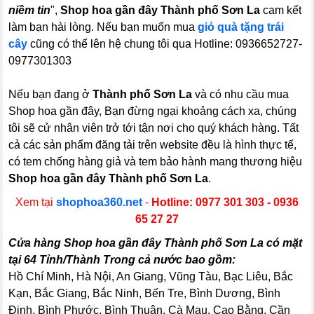
niềm tin
",
Shop hoa gần đây Thành phố Sơn La
cam kết
làm bạn hài lòng. Nếu bạn muốn mua
giỏ quà tặng trái
cây
cũng có thể lên hệ chung tôi qua Hotline: 0936652727-
0977301303
Nếu bạn đang ở
Thành phố Sơn La
và có nhu cầu mua
Shop hoa gần đây, Bạn đừng ngại khoảng cách xa, chúng
tôi sẽ cử nhân viên trở tới tận nơi cho quý khách hàng. Tất
cả các sản phẩm đăng tải trên website đều là hình thực tế,
có tem chống hàng giả và tem bảo hành mang thương hiệu
Shop hoa gần đây Thành phố Sơn La
.
Xem tại
shophoa360.net
-
Hotline: 0977 301 303 - 0936
65 27 27
Cửa hàng Shop hoa gần đây Thành phố Sơn La có mặt
tại 64 Tỉnh/Thành Trong cả nước bao gồm:
Hồ Chí Minh, Hà Nội, An Giang, Vũng Tàu, Bạc Liêu, Bắc
Kạn, Bắc Giang, Bắc Ninh, Bến Tre, Bình Dương, Bình
Định, Bình Phước, Bình Thuận, Cà Mau, Cao Bằng, Cần