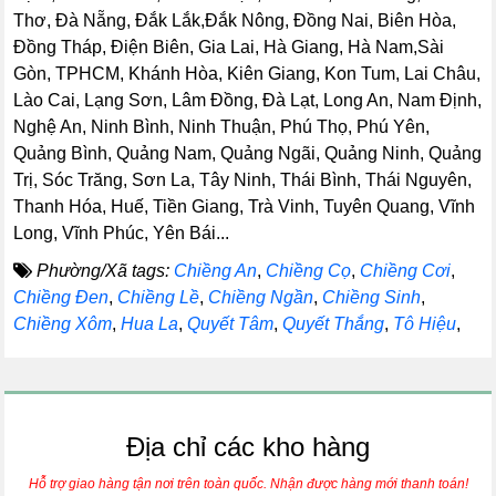
Thơ, Đà Nẵng, Đắk Lắk,Đắk Nông, Đồng Nai, Biên Hòa,
Đồng Tháp, Điện Biên, Gia Lai, Hà Giang, Hà Nam,Sài
Gòn, TPHCM, Khánh Hòa, Kiên Giang, Kon Tum, Lai Châu,
Lào Cai, Lạng Sơn, Lâm Đồng, Đà Lạt, Long An, Nam Định,
Nghệ An, Ninh Bình, Ninh Thuận, Phú Thọ, Phú Yên,
Quảng Bình, Quảng Nam, Quảng Ngãi, Quảng Ninh, Quảng
Trị, Sóc Trăng, Sơn La, Tây Ninh, Thái Bình, Thái Nguyên,
Thanh Hóa, Huế, Tiền Giang, Trà Vinh, Tuyên Quang, Vĩnh
Long, Vĩnh Phúc, Yên Bái...
Phường/Xã tags:
Chiềng An
,
Chiềng Cọ
,
Chiềng Cơi
,
Chiềng Đen
,
Chiềng Lề
,
Chiềng Ngần
,
Chiềng Sinh
,
Chiềng Xôm
,
Hua La
,
Quyết Tâm
,
Quyết Thắng
,
Tô Hiệu
,
Địa chỉ các kho hàng
Hỗ trợ giao hàng tận nơi trên toàn quốc. Nhận được hàng mới thanh toán!