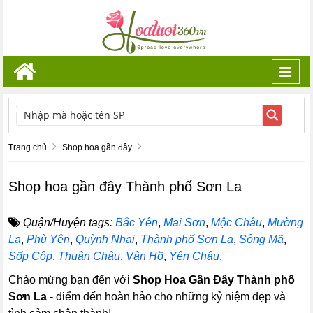
Toggl
navig
TÌM KIẾM
Trang chủ
Shop hoa gần đây
Shop hoa gần đây Thành phố Sơn La
Quận/Huyện tags:
Bắc Yên
,
Mai Sơn
,
Mộc Châu
,
Mường
La
,
Phù Yên
,
Quỳnh Nhai
,
Thành phố Sơn La
,
Sông Mã
,
Sốp Cộp
,
Thuận Châu
,
Vân Hồ
,
Yên Châu
,
Chào mừng bạn đến với
Shop Hoa Gần Đây Thành phố
Sơn La
- điểm đến hoàn hảo cho những kỷ niệm đẹp và