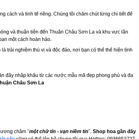
 cách và tinh tế riêng. Chúng tôi chăm chút từng chi tiết để
hóng và thuận tiện đến Thuận Châu Sơn La và khu vực lân
 bạn một cách hoàn hảo.
à trải nghiệm thú vị và độc đáo, nơi bạn có thể thể hiện tình
gần đây nhập khẩu từ các nước mẫu mã đẹp phong phú và đa
Thuận Châu Sơn La
phương châm "
một chữ tín - vạn niềm tin
",
Shop hoa gần đây
rái cây
cũng có thể lên hệ chung tôi qua Hotline: 0936652727-