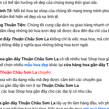
bạn có thể tận hưởng vẻ đẹp của chúng trong thời gian dài.
inh Tế:
Mỗi bó hoa tại shop của chúng tôi mang trong mình phong
hẩm thể hiện vẻ đẹp và sự tinh tế.
ng Thuận Tiện:
Chúng tôi cung cấp dịch vụ giao hàng nhanh c
 tâm rằng những bó hoa tươi đẹp sẽ được đưa đến địa chỉ của
n Đây Thuận Châu Sơn La
không chỉ là việc mua hoa, mà còn l
 thông điệp ý nghĩa qua những bông hoa tươi ngát.
oa gần đây Thuận Châu Sơn La
có rất nhiều loại Shop hoa 
hể chọn nhiều
mẫu hoa đẹp
khác tại
cửa hàng hoa gần đây 
 Thuận Châu Sơn La
chuyên:
i hoa với đa dạng mẫu mã đẹp được cắm bởi các chuyên gia
a gần đây tận nơi ở tại
Thuận Châu Sơn La
 các loại Shop hoa gần đây cho các đại lý có nhu cầu
a gần đây Thuận Châu Sơn La
lấy uy tín làm hàng đầu, với 
a
cam kết làm bạn hài lòng. Nếu bạn muốn mua
giỏ quà tặng t