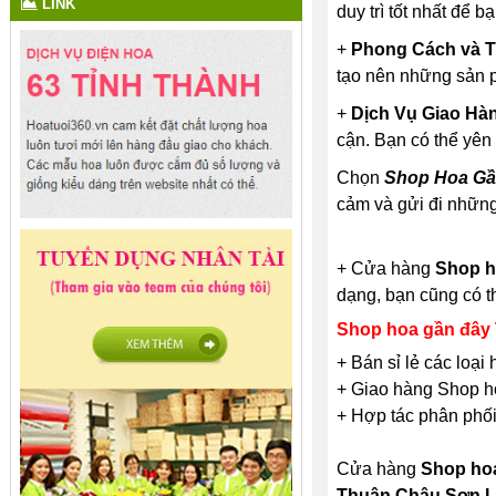
LINK
duy trì tốt nhất để 
+
Phong Cách và T
tạo nên những sản p
+
Dịch Vụ Giao Hà
cận. Bạn có thể yên
Chọn
Shop Hoa Gầ
cảm và gửi đi những
+ Cửa hàng
Shop h
dạng, bạn cũng có t
Shop hoa gần đây
+ Bán sỉ lẻ các loạ
+ Giao hàng Shop ho
+ Hợp tác phân phối
Cửa hàng
Shop ho
Thuận Châu Sơn L