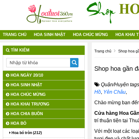
TRANG CHỦ
HOA SINH NHẬT
HOA CHÚC MỪNG
HOA KHAI 
TÌM KIẾM
Trang chủ
Shop hoa g
Shop hoa gần đ
HOA NGÀY 20/10
Quận/Huyện tags
HOA SINH NHẬT
Hồ
,
Yên Châu
,
HOA CHÚC MỪNG
Chào mừng bạn đến
HOA KHAI TRƯƠNG
Cửa hàng Hoa Gần
HOA CHIA BUỒN
trí thuận tiện tại 
HOA BÓ
Với một loạt các loạ
Hoa bó tròn (
212
)
tươi đẹp và chất lượ