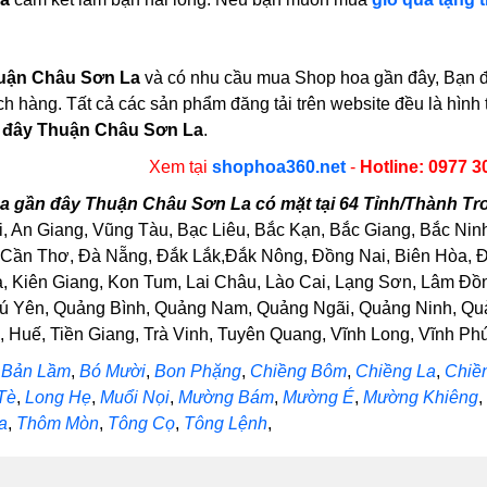
uận Châu Sơn La
và có nhu cầu mua Shop hoa gần đây, Bạn đừ
ch hàng. Tất cả các sản phẩm đăng tải trên website đều là hìn
 đây Thuận Châu Sơn La
.
Xem tại
shophoa360.net
-
Hotline: 0977 3
 gần đây Thuận Châu Sơn La có mặt tại 64 Tỉnh/Thành Tr
, An Giang, Vũng Tàu, Bạc Liêu, Bắc Kạn, Bắc Giang, Bắc Nin
Cần Thơ, Đà Nẵng, Đắk Lắk,Đắk Nông, Đồng Nai, Biên Hòa, Đồ
Kiên Giang, Kon Tum, Lai Châu, Lào Cai, Lạng Sơn, Lâm Đồng
ú Yên, Quảng Bình, Quảng Nam, Quảng Ngãi, Quảng Ninh, Quảng
Huế, Tiền Giang, Trà Vinh, Tuyên Quang, Vĩnh Long, Vĩnh Phúc
Bản Lầm
,
Bó Mười
,
Bon Phặng
,
Chiềng Bôm
,
Chiềng La
,
Chiề
Tè
,
Long Hẹ
,
Muổi Nọi
,
Mường Bám
,
Mường É
,
Mường Khiêng
,
a
,
Thôm Mòn
,
Tông Cọ
,
Tông Lệnh
,