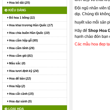
Hoa bó dài (
25
)
Đội ngũ nhân viên t
KIỂU DÁNG
dịp. Chúng tôi không
Bó hoa 1 bông (
11
)
huyết vào mỗi sản p
Hoa khai trương Hàn Quốc (
17
)
Hãy để
Shop Hoa G
Hoa chia buồn Hàn Quốc (
10
)
hạnh chào đón bạn đ
Hoa cắm hộp gỗ (
95
)
Các mẫu hoa đẹp tạ
Hoa cắm bình (
26
)
Hoa cắm giỏ (
81
)
Màu sắc (
0
)
Hoa tươi định kỳ (
24
)
Hoa để bàn (
22
)
Hoa hộp (
2
)
Hoa cắt cành (
15
)
Hoa đại sảnh (
5
)
LOẠI HOA