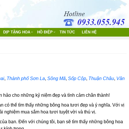
DỊP TẶNG HOA
HỒ ĐIỆP
TIN TỨC
LIÊN HỆ
ai
,
Thành phố Sơn La
,
Sông Mã
,
Sốp Cộp
,
Thuận Châu
,
Vân
n hảo cho những kỷ niệm đẹp và tình cảm chân thành!
ạn có thể tìm thấy những bông hoa tươi đẹp và ý nghĩa. Với vị
ải nghiệm mua sắm hoa tươi tuyệt vời và thú vị.
u của bạn. Đến với chúng tôi, bạn sẽ tìm thấy những bông hoa
ự kính trọng.