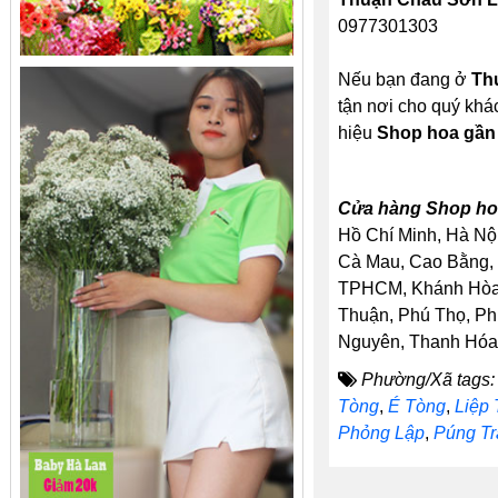
0977301303
Nếu bạn đang ở
Th
tận nơi cho quý khá
hiệu
Shop hoa gần
Cửa hàng Shop hoa
Hồ Chí Minh, Hà Nội
Cà Mau, Cao Bằng, 
TPHCM, Khánh Hòa, 
Thuận, Phú Thọ, Ph
Nguyên, Thanh Hóa, 
Phường/Xã tags:
Tòng
,
É Tòng
,
Liệp 
Phỏng Lập
,
Púng Tr