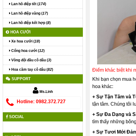
Lan hồ điệp tết (
174
)
Lan hồ điệp vàng (
17
)
Lan hồ điệp kết hợp (
8
)
HOA CƯỚI
Xe hoa cưới (
18
)
Cổng hoa cưới (
12
)
Vòng đội đầu cô dâu (
3
)
Hoa cầm tay cô dâu (
82
)
Điểm khác biệt khi
SUPPORT
Khi bạn chọn mua h
hoa khác:
Ms.Linh
+ Sự Tận Tâm và 
Hotline: 0982.372.727
tận tâm. Chúng tôi 
+ Sự Đa Dạng và S
SOCIAL
tìm thấy những bông 
+ Sự Tươi Mới Đả