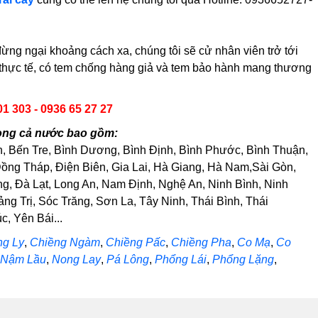
ng ngại khoảng cách xa, chúng tôi sẽ cử nhân viên trở tới
h thực tế, có tem chống hàng giả và tem bảo hành mang thương
01 303 - 0936 65 27 27
ong cả nước bao gồm:
h, Bến Tre, Bình Dương, Bình Định, Bình Phước, Bình Thuận,
ng Tháp, Điện Biên, Gia Lai, Hà Giang, Hà Nam,Sài Gòn,
, Đà Lạt, Long An, Nam Định, Nghệ An, Ninh Bình, Ninh
 Trị, Sóc Trăng, Sơn La, Tây Ninh, Thái Bình, Thái
, Yên Bái...
ng Ly
,
Chiềng Ngàm
,
Chiềng Pấc
,
Chiềng Pha
,
Co Mạ
,
Co
Nậm Lầu
,
Nong Lay
,
Pá Lông
,
Phổng Lái
,
Phổng Lặng
,