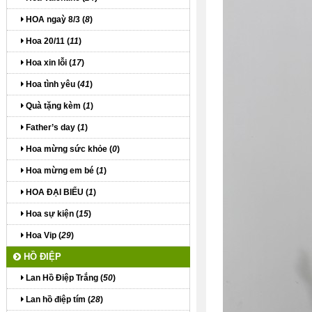
HOA ngaỳ 8/3 (
8
)
Hoa 20/11 (
11
)
Hoa xin lỗi (
17
)
Hoa tình yêu (
41
)
Quà tặng kèm (
1
)
Father’s day (
1
)
Hoa mừng sức khỏe (
0
)
Hoa mừng em bé (
1
)
HOA ĐẠI BIỂU (
1
)
Hoa sự kiện (
15
)
Hoa Vip (
29
)
HỒ ĐIỆP
Lan Hồ Điệp Trắng (
50
)
Lan hồ điệp tím (
28
)