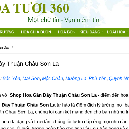
TRƯƠNG
HOA CHIA BUỒN
HOA BÓ
KIỂU DÁNG
LOẠI HOA
ần đây
ây Thuận Châu Sơn La
:
Bắc Yên
,
Mai Sơn
,
Mộc Châu
,
Mường La
,
Phù Yên
,
Quỳnh Nh
 với
Shop Hoa Gần Đây Thuận Châu Sơn La
- điểm đến hoà
 Đây Thuận Châu Sơn La
tự hào là điểm đích lý tưởng, nơi b
Thuận Châu Sơn La, chúng tôi cam kết mang đến cho bạn những tr
i hoa đa dạng và tươi tắn, chúng tôi tự tin đáp ứng mọi nhu cầ
ng cao, là biểu tượng hoàn hảo cho tình yêu, sự trân trọng và s