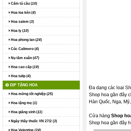
Cấm tú cầu (
10
)
Hoa loa kèn (
4
)
Hoa salem (
3
)
Hoa ly (
10
)
Hoa phong lan (
24
)
Cúc Calimero (
4
)
Nụ tầm xuân (
47
)
Hoa cao cấp (
19
)
Hoa tulip (
4
)
DỊP TẶNG HOA
Đa dạng các loại Sh
Hoa mừng tốt nghiệp (
25
)
Shop hoa gần đây chí
Hàn Quốc, Nga, Mỹ, P
Hoa tặng mẹ (
1
)
Hoa giáng sinh (
11
)
Cửa hàng
Shop ho
Ngày thầy thuốc VN 27/2 (
3
)
Shop hoa gần đây h
Hoa Valentine (
24
)