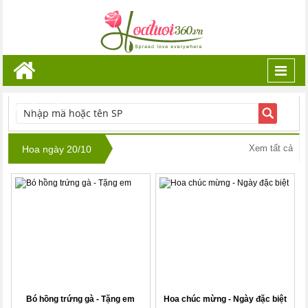
Toggl
navig
TÌM KIẾM
Xem tất cả
Hoa ngày 20/10
Bó hồng trứng gà - Tặng em
Hoa chúc mừng - Ngày đặc biệt